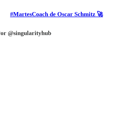
#MartesCoach de Oscar Schmitz 🚀
 Por @singularityhub