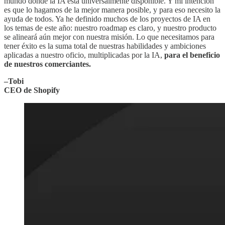
mundo donde la IA está universalmente disponible. Y mi intención
es que lo hagamos de la mejor manera posible, y para eso necesito la
ayuda de todos. Ya he definido muchos de los proyectos de IA en
los temas de este año: nuestro roadmap es claro, y nuestro producto
se alineará aún mejor con nuestra misión. Lo que necesitamos para
tener éxito es la suma total de nuestras habilidades y ambiciones
aplicadas a nuestro oficio, multiplicadas por la IA,
para el beneficio
de nuestros comerciantes.
–Tobi
CEO de Shopify