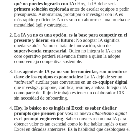
qué no puedes lograrlo con IA:
Hoy, la IA debe ser la
primera solución explorada
antes de escalar equipos o pedir
presupuesto. Automatizar, prototipar o investigar con IA es
más rápido y eficiente. No es solo un ahorro: es una prueba de
mentalidad ágil y estratégica.
La IA ya no es una opción, es la base para competir en el
presente y liderar en el futuro:
No adoptar IA significa
quedarse atrás. Ya no se trata de innovación, sino de
supervivencia empresarial
. Quien no integra la IA en su
core operativo perderá relevancia frente a quien la adopte
como ventaja competitiva sostenible.
Los agentes de IA ya no son herramientas, son miembros
clave de los equipos exponenciales:
La IA dejó de ser un
“software” auxiliar para convertirse en un
co-equiper digital
que investiga, propone, codifica, resume, analiza. Integrar IA
como parte del flujo de trabajo es tener un colaborador 10X
sin necesidad de onboarding.
Hoy, lo básico no es inglés ni Excel: es saber diseñar
prompts que piensen por vos:
El nuevo
alfabetismo digital
es el
prompt engineering
. Saber conversar con una IA para
obtener valor es tan esencial como lo fue hablar inglés o usar
Excel en décadas anteriores. Es la habilidad que desbloquea el