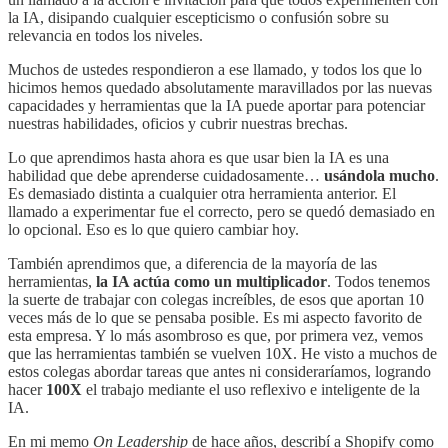
la IA, disipando cualquier escepticismo o confusión sobre su
relevancia en todos los niveles.
Muchos de ustedes respondieron a ese llamado, y todos los que lo
hicimos hemos quedado absolutamente maravillados por las nuevas
capacidades y herramientas que la IA puede aportar para potenciar
nuestras habilidades, oficios y cubrir nuestras brechas.
Lo que aprendimos hasta ahora es que usar bien la IA es una
habilidad que debe aprenderse cuidadosamente…
usándola mucho
.
Es demasiado distinta a cualquier otra herramienta anterior. El
llamado a experimentar fue el correcto, pero se quedó demasiado en
lo opcional. Eso es lo que quiero cambiar hoy.
También aprendimos que, a diferencia de la mayoría de las
herramientas,
la IA actúa como un multiplicador
. Todos tenemos
la suerte de trabajar con colegas increíbles, de esos que aportan 10
veces más de lo que se pensaba posible. Es mi aspecto favorito de
esta empresa. Y lo más asombroso es que, por primera vez, vemos
que las herramientas también se vuelven 10X. He visto a muchos de
estos colegas abordar tareas que antes ni consideraríamos, logrando
hacer
100X
el trabajo mediante el uso reflexivo e inteligente de la
IA.
En mi memo
On Leadership
de hace años, describí a Shopify como