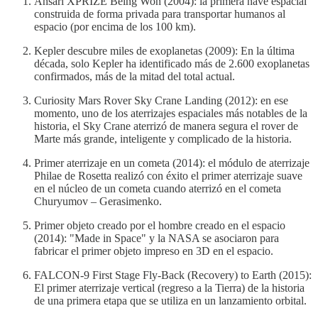
Ansari XPRIZE Being Won (2004): la primera nave espacial
construida de forma privada para transportar humanos al
espacio (por encima de los 100 km).
Kepler descubre miles de exoplanetas (2009): En la última
década, solo Kepler ha identificado más de 2.600 exoplanetas
confirmados, más de la mitad del total actual.
Curiosity Mars Rover Sky Crane Landing (2012): en ese
momento, uno de los aterrizajes espaciales más notables de la
historia, el Sky Crane aterrizó de manera segura el rover de
Marte más grande, inteligente y complicado de la historia.
Primer aterrizaje en un cometa (2014): el módulo de aterrizaje
Philae de Rosetta realizó con éxito el primer aterrizaje suave
en el núcleo de un cometa cuando aterrizó en el cometa
Churyumov – Gerasimenko.
Primer objeto creado por el hombre creado en el espacio
(2014): "Made in Space" y la NASA se asociaron para
fabricar el primer objeto impreso en 3D en el espacio.
FALCON-9 First Stage Fly-Back (Recovery) to Earth (2015):
El primer aterrizaje vertical (regreso a la Tierra) de la historia
de una primera etapa que se utiliza en un lanzamiento orbital.