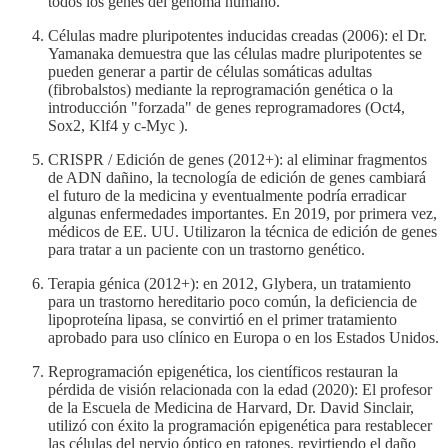
todos los genes del genoma humano.
Células madre pluripotentes inducidas creadas (2006): el Dr.
Yamanaka demuestra que las células madre pluripotentes se
pueden generar a partir de células somáticas adultas
(fibrobalstos) mediante la reprogramación genética o la
introducción "forzada" de genes reprogramadores (Oct4,
Sox2, Klf4 y c-Myc ).
CRISPR / Edición de genes (2012+): al eliminar fragmentos
de ADN dañino, la tecnología de edición de genes cambiará
el futuro de la medicina y eventualmente podría erradicar
algunas enfermedades importantes. En 2019, por primera vez,
médicos de EE. UU. Utilizaron la técnica de edición de genes
para tratar a un paciente con un trastorno genético.
Terapia génica (2012+): en 2012, Glybera, un tratamiento
para un trastorno hereditario poco común, la deficiencia de
lipoproteína lipasa, se convirtió en el primer tratamiento
aprobado para uso clínico en Europa o en los Estados Unidos.
Reprogramación epigenética, los científicos restauran la
pérdida de visión relacionada con la edad (2020): El profesor
de la Escuela de Medicina de Harvard, Dr. David Sinclair,
utilizó con éxito la programación epigenética para restablecer
las células del nervio óptico en ratones, revirtiendo el daño