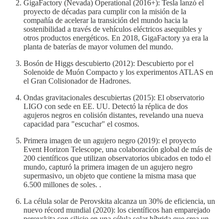
GigaFactory (Nevada) Operational (2016+): Tesla lanzó el
proyecto de décadas para cumplir con la misión de la
compañía de acelerar la transición del mundo hacia la
sostenibilidad a través de vehículos eléctricos asequibles y
otros productos energéticos. En 2018, GigaFactory ya era la
planta de baterías de mayor volumen del mundo.
Bosón de Higgs descubierto (2012): Descubierto por el
Solenoide de Muón Compacto y los experimentos ATLAS en
el Gran Colisionador de Hadrones.
Ondas gravitacionales descubiertas (2015): El observatorio
LIGO con sede en EE. UU. Detectó la réplica de dos
agujeros negros en colisión distantes, revelando una nueva
capacidad para "escuchar" el cosmos.
Primera imagen de un agujero negro (2019): el proyecto
Event Horizon Telescope, una colaboración global de más de
200 científicos que utilizan observatorios ubicados en todo el
mundo, capturó la primera imagen de un agujero negro
supermasivo, un objeto que contiene la misma masa que
6.500 millones de soles. .
La célula solar de Perovskita alcanza un 30% de eficiencia, un
nuevo récord mundial (2020): los científicos han emparejado
perovskita con silicio en una célula solar híbrida que crea un