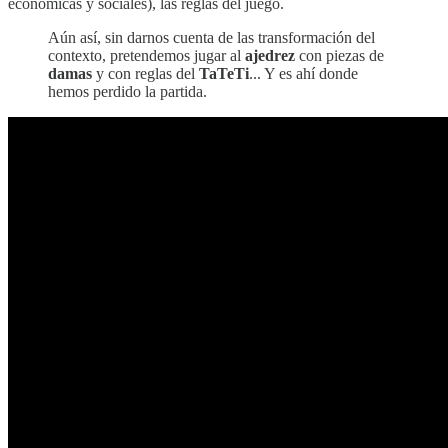
económicas y sociales), las reglas del juego.
Aún así, sin darnos cuenta de las transformación del
contexto, pretendemos jugar al
ajedrez
con piezas de
damas
y con reglas del
TaTeTi
... Y es ahí donde
hemos perdido la partida.