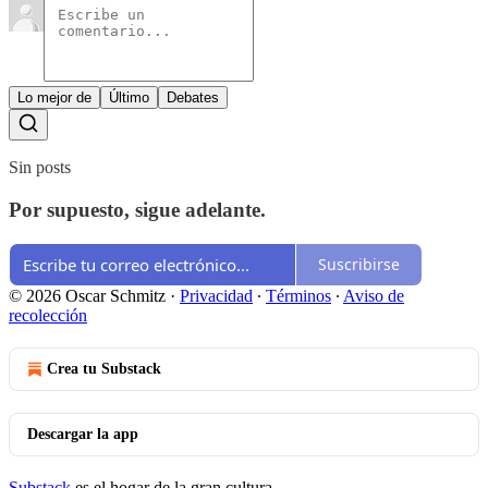
Lo mejor de
Último
Debates
Sin posts
Por supuesto, sigue adelante.
Suscribirse
© 2026 Oscar Schmitz
·
Privacidad
∙
Términos
∙
Aviso de
recolección
Crea tu Substack
Descargar la app
Substack
es el hogar de la gran cultura