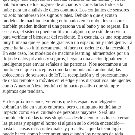
habitaciones de los hogares de ancianos y conectarlos todos a la
nube para un análisis de datos continuo. Los conjuntos de sensores
no solo monitorean los signos vitales. Debido a que ejecutan
modelos de machine learning entrenados en la nube, los sensores
también pueden indicar si una persona va al baño y no regresa. En
ese caso, el sistema puede notificar a alguien que esté de servicio
para verificar el bienestar del residente. En esencia, es una respuesta
muy humana que es posible gracias a un espacio muy inteligente. La
gente haría eso intrínsecamente, si fuera consciente de la necesidad.
En este caso, los modelos de machine learning, alimentados por un
flujo de datos privados y seguros, llegan a una acción igualmente
inteligente para enviar señales a las personas. Nos acercamos a un
punto en el que conceptos como la computación ambiental, las
colecciones de sensores de IoT, la recopilación y el procesamiento
de datos remotos o móviles en el edge y los dispositivos inteligentes
como Amazon Alexa tendrán el impacto positivo que siempre
supimos que tendrían.
En los próximos años, veremos que los espacios inteligentes
cobrarán vida en varios entornos, pero en ninguno tendrá tanto
impacto como en el cuidado de personas mayores. Será una
combinación de las tareas simples— desde atenuar las luces, cerrar
las puertas y apagar el horno si alguien se lo olvida encendido—
hasta las cosas más contextuales y proactivas que la tecnología
puede hacer, como hacer preguntas cuando los patrones de vida