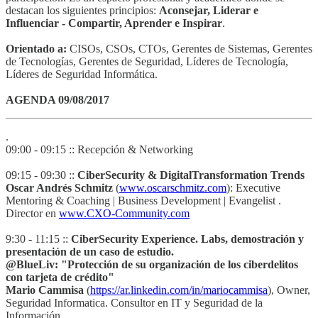
destacan los siguientes principios:
Aconsejar, Liderar e
Influenciar - Compartir, Aprender e Inspirar
.
Orientado a:
CISOs, CSOs, CTOs, Gerentes de Sistemas, Gerentes
de Tecnologías, Gerentes de Seguridad, Líderes de Tecnología,
Líderes de Seguridad Informática.
AGENDA 09/08/2017
.
09:00 - 09:15 :: Recepción & Networking
09:15 - 09:30 ::
CiberSecurity & DigitalTransformation Trends
Oscar Andrés Schmitz
(
www.oscarschmitz.com
): Executive
Mentoring & Coaching | Business Development | Evangelist .
Director en
www.CXO-Community.com
9:30 - 11:15 ::
CiberSecurity Experience. Labs, demostración y
presentación de un caso de estudio.
@BlueLiv: "Protección de su organización de los ciberdelitos
con tarjeta de crédito"
Mario Cammisa
(
https://ar.linkedin.com/in/mariocammisa
), Owner,
Seguridad Informatica. Consultor en IT y Seguridad de la
Información