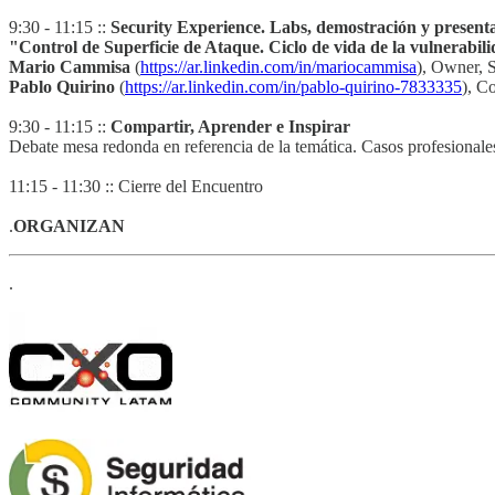
9:30 - 11:15 ::
Security Experience. Labs, demostración y presenta
"Control de Superficie de Ataque. Ciclo de vida de la vulnerabili
Mario Cammisa
(
https://ar.linkedin.com/in/mariocammisa
), Owner, 
Pablo Quirino
(
https://ar.linkedin.com/in/pablo-quirino-7833335
), C
9:30 - 11:15 ::
Compartir, Aprender e Inspirar
Debate mesa redonda en referencia de la temática. Casos profesionales
11:15 - 11:30 :: Cierre del Encuentro
.
ORGANIZAN
.