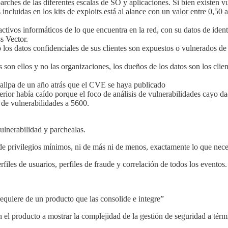
parches de las diferentes escalas de SO y aplicaciones. Si bien existen v
incluidas en los kits de exploits está al alance con un valor entre 0,50
activos informáticos de lo que encuentra en la red, con su datos de iden
s Vector.
los datos confidenciales de sus clientes son expuestos o vulnerados de 
s son ellos y no las organizaciones, los dueños de los datos son los cli
allpa de un año atrás que el CVE se haya publicado
erior había caído porque el foco de análisis de vulnerabilidades cayo d
 de vulnerabilidades a 5600.
vulnerabilidad y parchealas.
 de privilegios mínimos, ni de más ni de menos, exactamente lo que nece
rfiles de usuarios, perfiles de fraude y correlación de todos los eventos
requiere de un producto que las consolide e integre”
 el producto a mostrar la complejidad de la gestión de seguridad a térmi