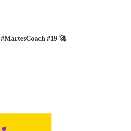
 #MartesCoach #19 🚀