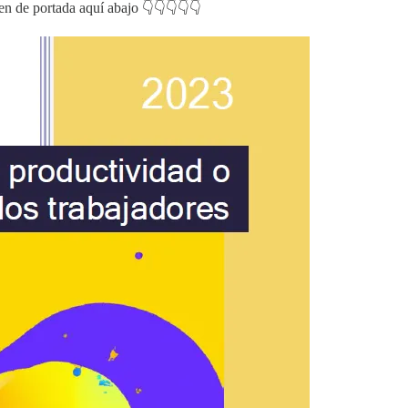
en de portada aquí abajo 👇👇👇👇👇