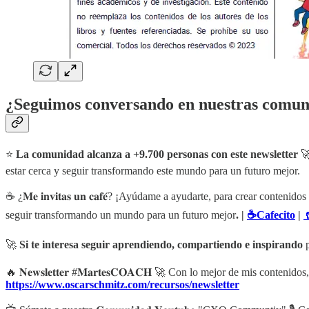
¿Seguimos conversando en nuestras comun
⭐
La comunidad alcanza a +9.700 personas con este newsletter

estar cerca y seguir transformando este mundo para un futuro mejor.
☕ ¿𝐌𝐞 𝐢𝐧𝐯𝐢𝐭𝐚𝐬 𝐮𝐧 𝐜𝐚𝐟𝐞́? ¡Ayúdame a ayudarte, para crear co
seguir transformando un mundo para un futuro mejor
. |
☕Cafecito
|

🚀
Si te interesa seguir aprendiendo, compartiendo e inspirando
p
🔥 𝐍𝐞𝐰𝐬𝐥𝐞𝐭𝐭𝐞𝐫 #𝐌𝐚𝐫𝐭𝐞𝐬𝐂𝐎𝐀𝐂𝐇 🚀 Con lo mejor de mis co
https://www.oscarschmitz.com/recursos/newsletter