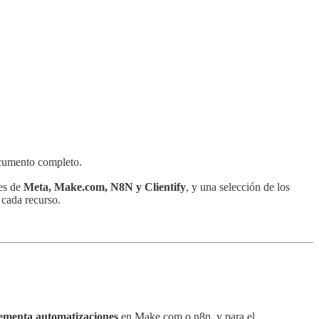
documento completo.
les de
Meta, Make.com, N8N y Clientify
, y una selección de los
 cada recurso.
lementa automatizaciones
en Make.com o n8n, y para el