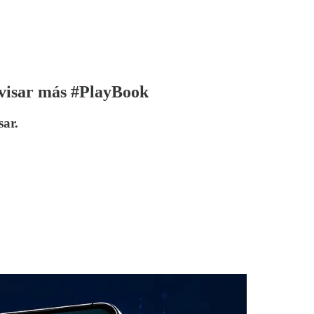
ovisar más #PlayBook
sar.