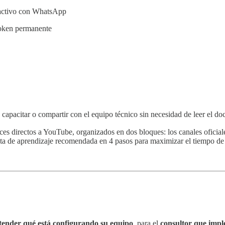
 activo con WhatsApp
oken permanente
r, capacitar o compartir con el equipo técnico sin necesidad de leer el 
ces directos a YouTube, organizados en dos bloques: los canales oficia
ruta de aprendizaje recomendada en 4 pasos para maximizar el tiempo de
ntender qué está configurando su equipo
, para el
consultor que imp