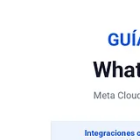
Cómo acceder
▶
Los tres recursos
están disponibles en mi store “Guía Té
“
. Los podés descargar de inmediato, sin suscripción ni pasos a
Si tenés preguntas sobre la implementación o querés que acompañemos
Seguimos transformando el mundo para un futuro mejor
🚀 Material Exclusivo Suscriptores
🏅 Si eres
miembro VIP
de esta comunidad MartesCoach, podrás ac
Continúa leyendo este Post gratis, cortesí