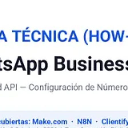
cnica WhatsApp Business API
dicionales.
 el proceso en tu empresa, escribime directamente.
ceder al
Presentación Infográfica (PDF)
al final del documento.
a de Oscar Schmitz 🚀.