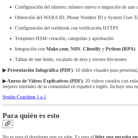
Configuración del número: número nuevo o migración de uno
Obtención del WABA ID, Phone Number ID y System User T
Configuración del webhook con verificación HTTPS
Templates HSM: creación, categorías y aprobación
Integración con
Make.com
,
N8N
,
Clientify
y
Python (RPA)
Tablas de rate limits, escalado de tiers y errores frecuentes
▶ Presentación Infográfica (PDF)
: 10 slides visuales para presenta
▶ Anexo de Videos Explicativos (PDF)
: 20 videos curados con enla
mejores tutoriales de la comunidad en español e inglés. Incluye una 
Sesión Coaching 1 a 1
Para quién es esto
No es para el developer que ya sabe. Es para el
líder que necesita e