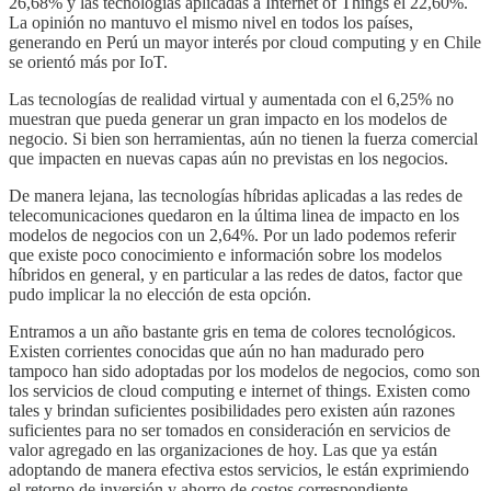
26,68% y las tecnologias aplicadas a Internet of Things el 22,60%.
La opinión no mantuvo el mismo nivel en todos los países,
generando en Perú un mayor interés por cloud computing y en Chile
se orientó más por IoT.
Las tecnologías de realidad virtual y aumentada con el 6,25% no
muestran que pueda generar un gran impacto en los modelos de
negocio. Si bien son herramientas, aún no tienen la fuerza comercial
que impacten en nuevas capas aún no previstas en los negocios.
De manera lejana, las tecnologías híbridas aplicadas a las redes de
telecomunicaciones quedaron en la última linea de impacto en los
modelos de negocios con un 2,64%. Por un lado podemos referir
que existe poco conocimiento e información sobre los modelos
híbridos en general, y en particular a las redes de datos, factor que
pudo implicar la no elección de esta opción.
Entramos a un año bastante gris en tema de colores tecnológicos.
Existen corrientes conocidas que aún no han madurado pero
tampoco han sido adoptadas por los modelos de negocios, como son
los servicios de cloud computing e internet of things. Existen como
tales y brindan suficientes posibilidades pero existen aún razones
suficientes para no ser tomados en consideración en servicios de
valor agregado en las organizaciones de hoy. Las que ya están
adoptando de manera efectiva estos servicios, le están exprimiendo
el retorno de inversión y ahorro de costos correspondiente.