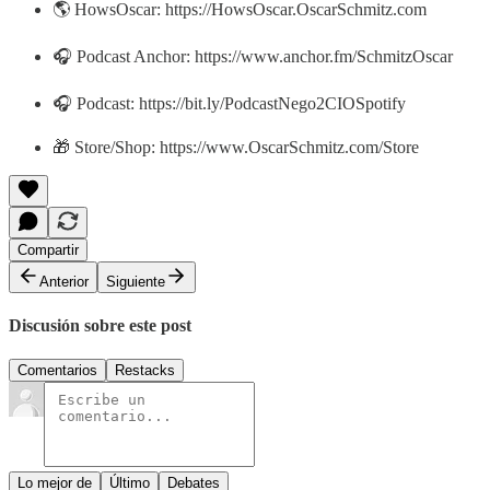
🌎 HowsOscar: https://HowsOscar.OscarSchmitz.com
🎧 Podcast Anchor: https://www.anchor.fm/SchmitzOscar
🎧 Podcast: https://bit.ly/PodcastNego2CIOSpotify
🎁 Store/Shop: https://www.OscarSchmitz.com/Store
Compartir
Anterior
Siguiente
Discusión sobre este post
Comentarios
Restacks
Lo mejor de
Último
Debates