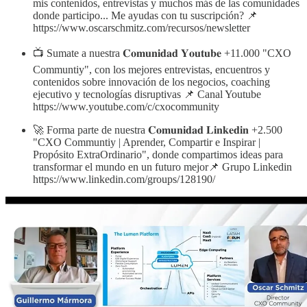
mis contenidos, entrevistas y muchos más de las comunidades
donde participo... Me ayudas con tu suscripción? 📌
https://www.oscarschmitz.com/recursos/newsletter
📺 Sumate a nuestra 𝐂𝐨𝐦𝐮𝐧𝐢𝐝𝐚𝐝 𝐘𝐨𝐮𝐭𝐮𝐛𝐞 +11.000 "CXO
Communtiy", con los mejores entrevistas, encuentros y
contenidos sobre innovación de los negocios, coaching
ejecutivo y tecnologías disruptivas 📌 Canal Youtube
https://www.youtube.com/c/cxocommunity
🚀 Forma parte de nuestra 𝐂𝐨𝐦𝐮𝐧𝐢𝐝𝐚𝐝 𝐋𝐢𝐧𝐤𝐞𝐝𝐢𝐧 +2.500
"CXO Communtiy | Aprender, Compartir e Inspirar |
Propósito ExtraOrdinario", donde compartimos ideas para
transformar el mundo en un futuro mejor📌 Grupo Linkedin
https://www.linkedin.com/groups/128190/