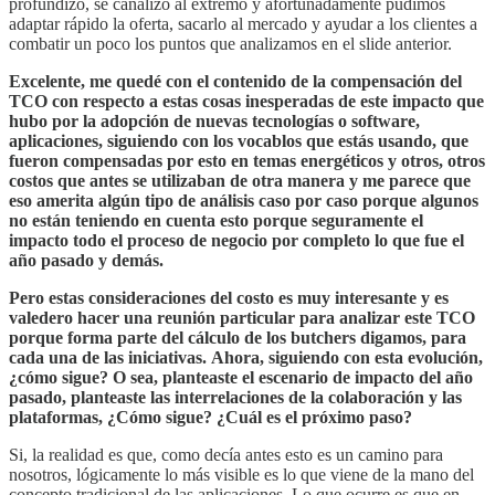
profundizó, se canalizó al extremo y afortunadamente pudimos
adaptar rápido la oferta, sacarlo al mercado y ayudar a los clientes a
combatir un poco los puntos que analizamos en el slide anterior.
Excelente, me quedé con el contenido de la compensación del
TCO con respecto a estas cosas inesperadas de este impacto que
hubo por la adopción de nuevas tecnologías o software,
aplicaciones, siguiendo con los vocablos que estás usando, que
fueron compensadas por esto en temas energéticos y otros, otros
costos que antes se utilizaban de otra manera y me parece que
eso amerita algún tipo de análisis caso por caso porque algunos
no están teniendo en cuenta esto porque seguramente el
impacto todo el proceso de negocio por completo lo que fue el
año pasado y demás.
Pero estas consideraciones del costo es muy interesante y es
valedero hacer una reunión particular para analizar este TCO
porque forma parte del cálculo de los butchers digamos, para
cada una de las iniciativas. Ahora, siguiendo con esta evolución,
¿cómo sigue? O sea, planteaste el escenario de impacto del año
pasado, planteaste las interrelaciones de la colaboración y las
plataformas, ¿Cómo sigue? ¿Cuál es el próximo paso?
Si, la realidad es que, como decía antes esto es un camino para
nosotros, lógicamente lo más visible es lo que viene de la mano del
concepto tradicional de las aplicaciones. Lo que ocurre es que en