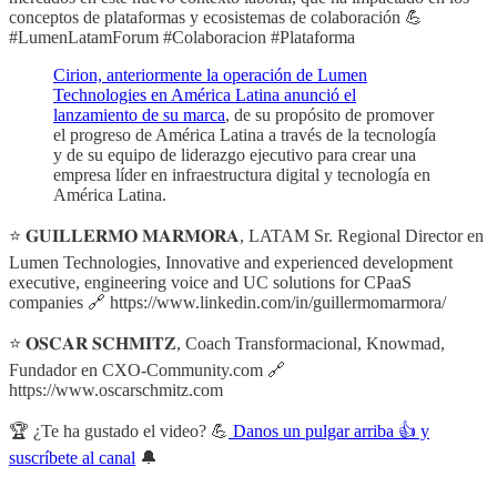
conceptos de plataformas y ecosistemas de colaboración 💪
#LumenLatamForum #Colaboracion #Plataforma
Cirion, anteriormente la operación de Lumen
Technologies en América Latina anunció el
lanzamiento de su marca
, de su propósito de promover
el progreso de América Latina a través de la tecnología
y de su equipo de liderazgo ejecutivo para crear una
empresa líder en infraestructura digital y tecnología en
América Latina.
⭐ 𝐆𝐔𝐈𝐋𝐋𝐄𝐑𝐌𝐎 𝐌𝐀𝐑𝐌𝐎𝐑𝐀, LATAM Sr. Regional Director en
Lumen Technologies, Innovative and experienced development
executive, engineering voice and UC solutions for CPaaS
companies 🔗 https://www.linkedin.com/in/guillermomarmora/
⭐ 𝐎𝐒𝐂𝐀𝐑 𝐒𝐂𝐇𝐌𝐈𝐓𝐙, Coach Transformacional, Knowmad,
Fundador en CXO-Community.com 🔗
https://www.oscarschmitz.com
🏆 ¿Te ha gustado el video? 💪
Danos un pulgar arriba 👍 y
suscríbete al canal
🔔