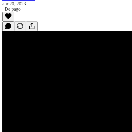
abr 20, 2023
∙ De pago