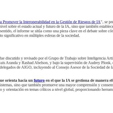
 Promover la Interoperabilidad en la Gestión de Riesgos de IA
", se p
 nivel sobre el estado actual y futuro de la IA, sino que también establ
 sentido, el informe se sitúa como una pieza clave en el debate sobre có
o significativo en múltiples esferas de la sociedad.
e fue discutido y revisado por el Grupo de Trabajo sobre Inteligencia
Luis Aranda y Rashad Abelson, y bajo la supervisión de Audrey Plonk, e
e delegados de AIGO, incluyendo al Consejo Asesor de la Sociedad de
que orienta hacia un
futuro
en el que la IA se gestiona de manera ef
 y sistemas, sino que también promueve una mayor comprensión y consens
 y orientación en temas críticos a nivel global, proporcionando herram