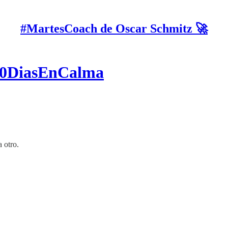
#MartesCoach de Oscar Schmitz 🚀
100DiasEnCalma
 otro.