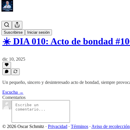
#Proposito
Suscribirse
Iniciar sesión
☀️ DIA 010: Acto de bondad #
dic 10, 2025
Un pequeño, sincero y desinteresado acto de bondad, siempre provoca
Escucha →
Comentarios
© 2026 Oscar Schmitz
·
Privacidad
∙
Términos
∙
Aviso de recolección