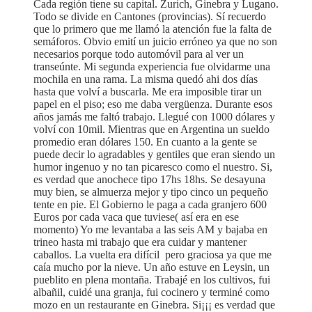
Cada región tiene su capital. Zurich, Ginebra y Lugano.
Todo se divide en Cantones (provincias). Sí recuerdo
que lo primero que me llamó la atención fue la falta de
semáforos. Obvio emití un juicio erróneo ya que no son
necesarios porque todo automóvil para al ver un
transeúnte. Mi segunda experiencia fue olvidarme una
mochila en una rama. La misma quedó ahi dos días
hasta que volví a buscarla. Me era imposible tirar un
papel en el piso; eso me daba vergüenza. Durante esos
años jamás me faltó trabajo. Llegué con 1000 dólares y
volví con 10mil. Mientras que en Argentina un sueldo
promedio eran dólares 150. En cuanto a la gente se
puede decir lo agradables y gentiles que eran siendo un
humor ingenuo y no tan picaresco como el nuestro. Si,
es verdad que anochece tipo 17hs 18hs. Se desayuna
muy bien, se almuerza mejor y tipo cinco un pequeño
tente en pie. El Gobierno le paga a cada granjero 600
Euros por cada vaca que tuviese( así era en ese
momento) Yo me levantaba a las seis AM y bajaba en
trineo hasta mi trabajo que era cuidar y mantener
caballos. La vuelta era difícil pero graciosa ya que me
caía mucho por la nieve. Un año estuve en Leysin, un
pueblito en plena montaña. Trabajé en los cultivos, fui
albañil, cuidé una granja, fui cocinero y terminé como
mozo en un restaurante en Ginebra. Si¡¡¡ es verdad que