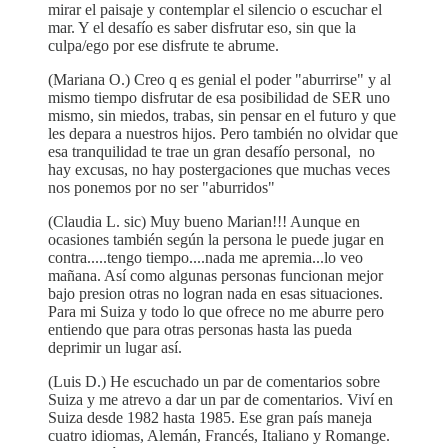
mirar el paisaje y contemplar el silencio o escuchar el
mar. Y el desafío es saber disfrutar eso, sin que la
culpa/ego por ese disfrute te abrume.
(Mariana O.) Creo q es genial el poder "aburrirse" y al
mismo tiempo disfrutar de esa posibilidad de SER uno
mismo, sin miedos, trabas, sin pensar en el futuro y que
les depara a nuestros hijos. Pero también no olvidar que
esa tranquilidad te trae un gran desafío personal, no
hay excusas, no hay postergaciones que muchas veces
nos ponemos por no ser "aburridos"
(Claudia L. sic) Muy bueno Marian!!! Aunque en
ocasiones también según la persona le puede jugar en
contra.....tengo tiempo....nada me apremia...lo veo
mañana. Así como algunas personas funcionan mejor
bajo presion otras no logran nada en esas situaciones.
Para mi Suiza y todo lo que ofrece no me aburre pero
entiendo que para otras personas hasta las pueda
deprimir un lugar así.
(Luis D.) He escuchado un par de comentarios sobre
Suiza y me atrevo a dar un par de comentarios. Viví en
Suiza desde 1982 hasta 1985. Ese gran país maneja
cuatro idiomas, Alemán, Francés, Italiano y Romange.