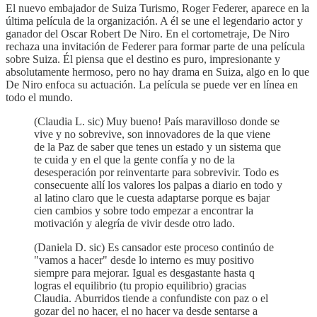
El nuevo embajador de Suiza Turismo, Roger Federer, aparece en la
última película de la organización. A él se une el legendario actor y
ganador del Oscar Robert De Niro. En el cortometraje, De Niro
rechaza una invitación de Federer para formar parte de una película
sobre Suiza. Él piensa que el destino es puro, impresionante y
absolutamente hermoso, pero no hay drama en Suiza, algo en lo que
De Niro enfoca su actuación. La película se puede ver en línea en
todo el mundo.
(Claudia L. sic) Muy bueno! País maravilloso donde se
vive y no sobrevive, son innovadores de la que viene
de la Paz de saber que tenes un estado y un sistema que
te cuida y en el que la gente confía y no de la
desesperación por reinventarte para sobrevivir. Todo es
consecuente allí los valores los palpas a diario en todo y
al latino claro que le cuesta adaptarse porque es bajar
cien cambios y sobre todo empezar a encontrar la
motivación y alegría de vivir desde otro lado.
(Daniela D. sic) Es cansador este proceso continúo de
"vamos a hacer" desde lo interno es muy positivo
siempre para mejorar. Igual es desgastante hasta q
logras el equilibrio (tu propio equilibrio) gracias
Claudia. Aburridos tiende a confundiste con paz o el
gozar del no hacer, el no hacer va desde sentarse a