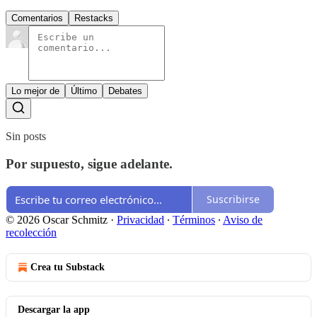
Comentarios
Restacks
Lo mejor de
Último
Debates
Sin posts
Por supuesto, sigue adelante.
Suscribirse
© 2026 Oscar Schmitz
·
Privacidad
∙
Términos
∙
Aviso de
recolección
Crea tu Substack
Descargar la app