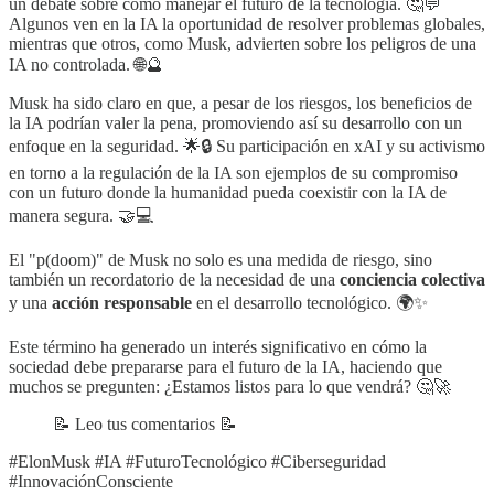
un debate sobre cómo manejar el futuro de la tecnología. 🤔💬
Algunos ven en la IA la oportunidad de resolver problemas globales,
mientras que otros, como Musk, advierten sobre los peligros de una
IA no controlada. 🌐🔮
Musk ha sido claro en que, a pesar de los riesgos, los beneficios de
la IA podrían valer la pena, promoviendo así su desarrollo con un
enfoque en la seguridad. 🌟🔒 Su participación en xAI y su activismo
en torno a la regulación de la IA son ejemplos de su compromiso
con un futuro donde la humanidad pueda coexistir con la IA de
manera segura. 🤝💻
El "p(doom)" de Musk no solo es una medida de riesgo, sino
también un recordatorio de la necesidad de una
conciencia colectiva
y una
acción responsable
en el desarrollo tecnológico. 🌍✨
Este término ha generado un interés significativo en cómo la
sociedad debe prepararse para el futuro de la IA, haciendo que
muchos se pregunten: ¿Estamos listos para lo que vendrá? 🤔🚀
📝 Leo tus comentarios 📝
#ElonMusk #IA #FuturoTecnológico #Ciberseguridad
#InnovaciónConsciente