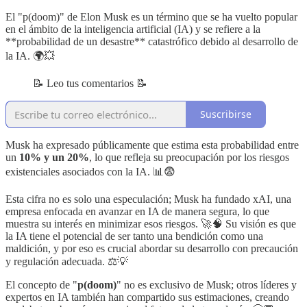
El "p(doom)" de Elon Musk es un término que se ha vuelto popular
en el ámbito de la inteligencia artificial (IA) y se refiere a la
**probabilidad de un desastre** catastrófico debido al desarrollo de
la IA. 🌍💥
📝 Leo tus comentarios 📝
Suscribirse
Musk ha expresado públicamente que estima esta probabilidad entre
un
10% y un 20%
, lo que refleja su preocupación por los riesgos
existenciales asociados con la IA. 📊😨
Esta cifra no es solo una especulación; Musk ha fundado xAI, una
empresa enfocada en avanzar en IA de manera segura, lo que
muestra su interés en minimizar esos riesgos. 🚀🧠 Su visión es que
la IA tiene el potencial de ser tanto una bendición como una
maldición, y por eso es crucial abordar su desarrollo con precaución
y regulación adecuada. ⚖️💡
El concepto de "
p(doom)
" no es exclusivo de Musk; otros líderes y
expertos en IA también han compartido sus estimaciones, creando