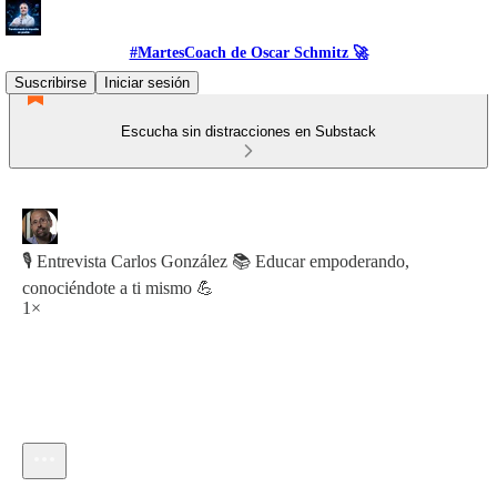
#MartesCoach de Oscar Schmitz 🚀
Suscribirse
Iniciar sesión
Escucha sin distracciones en Substack
🎙️ Entrevista Carlos González 📚 Educar empoderando,
conociéndote a ti mismo 💪
1×
Hora actual: 0:00 / Tiempo total: -1:10:37