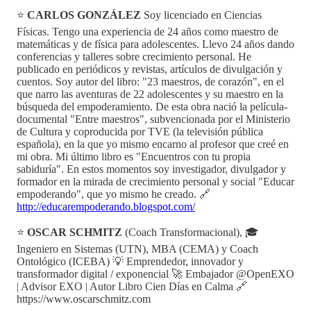
⭐
CARLOS GONZÁLEZ
Soy licenciado en Ciencias
Físicas. Tengo una experiencia de 24 años como maestro de
matemáticas y de física para adolescentes. Llevo 24 años dando
conferencias y talleres sobre crecimiento personal. He
publicado en periódicos y revistas, artículos de divulgación y
cuentos. Soy autor del libro: "23 maestros, de corazón", en el
que narro las aventuras de 22 adolescentes y su maestro en la
búsqueda del empoderamiento. De esta obra nació la película-
documental "Entre maestros", subvencionada por el Ministerio
de Cultura y coproducida por TVE (la televisión pública
española), en la que yo mismo encarno al profesor que creé en
mi obra. Mi último libro es "Encuentros con tu propia
sabiduría". En estos momentos soy investigador, divulgador y
formador en la mirada de crecimiento personal y social "Educar
empoderando", que yo mismo he creado. 🔗
http://educarempoderando.blogspot.com/
⭐
OSCAR SCHMITZ
(Coach Transformacional), 🎓
Ingeniero en Sistemas (UTN), MBA (CEMA) y Coach
Ontológico (ICEBA) 💡 Emprendedor, innovador y
transformador digital / exponencial 🚀 Embajador @OpenEXO
| Advisor EXO | Autor Libro Cien Días en Calma 🔗
https://www.oscarschmitz.com