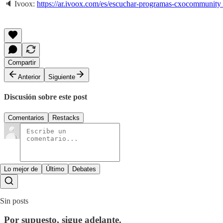
🔈 Ivoox:
https://ar.ivoox.com/es/escuchar-programas-cxocommuni
Compartir
Anterior
Siguiente
Discusión sobre este post
Comentarios
Restacks
Lo mejor de
Último
Debates
Sin posts
Por supuesto, sigue adelante.