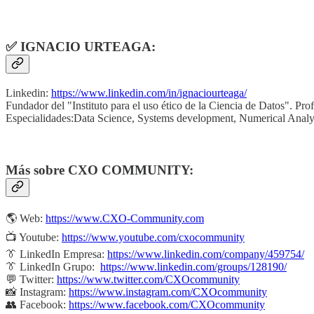
✅ IGNACIO URTEAGA:
Linkedin:
https://www.linkedin.com/in/ignaciourteaga/
Fundador del "Instituto para el uso ético de la Ciencia de Datos".
Especialidades:Data Science, Systems development, Numerical Analysis
Más sobre
CXO COMMUNITY
:
🌎 Web:
https://www.CXO-Community.com
📺 Youtube:
https://www.youtube.com/cxocommunity
👔 LinkedIn Empresa:
https://www.linkedin.com/company/459754/
👔 LinkedIn Grupo:
https://www.linkedin.com/groups/128190/
💬 Twitter:
https://www.twitter.com/CXOcommunity
📸 Instagram:
https://www.instagram.com/CXOcommunity
👥 Facebook:
https://www.facebook.com/CXOcommunity