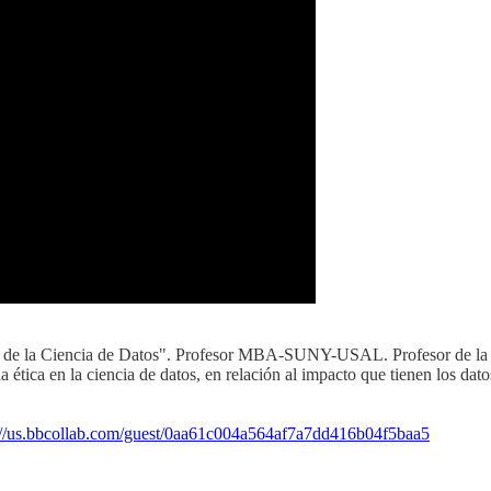
ético de la Ciencia de Datos". Profesor MBA-SUNY-USAL. Profesor de 
 ética en la ciencia de datos, en relación al impacto que tienen los da
://us.bbcollab.com/guest/0aa61c004a564af7a7dd416b04f5baa5