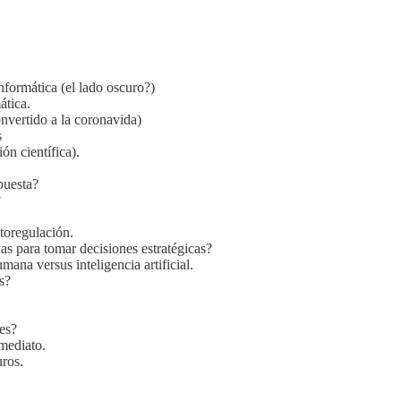
nformática (el lado oscuro?)
ática.
onvertido a la coronavida)
s
ón científica).
puesta?
?
utoregulación.
s para tomar decisiones estratégicas?
ana versus inteligencia artificial.
s?
es?
nmediato.
uros.