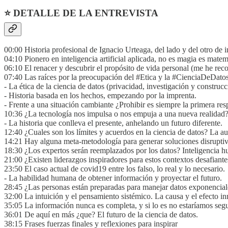
⭐ DETALLE DE LA ENTREVISTA
00:00 Historia profesional de Ignacio Urteaga, del lado y del otro de i
04:10 Pionero en inteligencia artificial aplicada, no es magia es matem
06:10 El renacer y descubrir el propósito de vida personal (me he rec
07:40 Las raíces por la preocupación del #Etica y la #CienciaDeDato
- La ética de la ciencia de datos (privacidad, investigación y construcci
- Historia basada en los hechos, empezando por la imprenta.
- Frente a una situación cambiante ¿Prohibir es siempre la primera res
10:36 ¿La tecnología nos impulsa o nos empuja a una nueva realidad
- La historia que conlleva el presente, anhelando un futuro diferente.
12:40 ¿Cuales son los límites y acuerdos en la ciencia de datos? La a
14:21 Hay alguna meta-metodología para generar soluciones disruptiva
18:30 ¿Los expertos serán reemplazados por los datos? Inteligencia hum
21:00 ¿Existen liderazgos inspiradores para estos contextos desafiante
23:50 El caso actual de covid19 entre los falso, lo real y lo necesario.
- La habilidad humana de obtener información y proyectar el futuro.
28:45 ¿Las personas están preparadas para manejar datos exponencial
32:00 La intuición y el pensamiento sistémico. La causa y el efecto i
35:05 La información nunca es completa, y si lo es no estaríamos seg
36:01 De aquí en más ¿que? El futuro de la ciencia de datos.
38:15 Frases fuerzas finales y reflexiones para inspirar