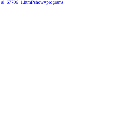
ty_al_67706_1.html?show=programs