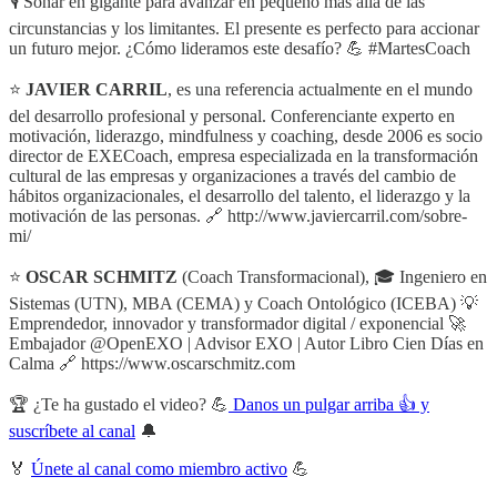
🎙️ Soñar en gigante para avanzar en pequeño más allá de las
circunstancias y los limitantes. El presente es perfecto para accionar
un futuro mejor. ¿Cómo lideramos este desafío? 💪 #MartesCoach
⭐
JAVIER CARRIL
, es una referencia actualmente en el mundo
del desarrollo profesional y personal. Conferenciante experto en
motivación, liderazgo, mindfulness y coaching, desde 2006 es socio
director de EXECoach, empresa especializada en la transformación
cultural de las empresas y organizaciones a través del cambio de
hábitos organizacionales, el desarrollo del talento, el liderazgo y la
motivación de las personas. 🔗 http://www.javiercarril.com/sobre-
mi/
⭐
OSCAR SCHMITZ
(Coach Transformacional), 🎓 Ingeniero en
Sistemas (UTN), MBA (CEMA) y Coach Ontológico (ICEBA) 💡
Emprendedor, innovador y transformador digital / exponencial 🚀
Embajador @OpenEXO | Advisor EXO | Autor Libro Cien Días en
Calma 🔗 https://www.oscarschmitz.com
🏆 ¿Te ha gustado el video? 💪
Danos un pulgar arriba 👍 y
suscríbete al canal
🔔
🏅
Únete al canal como miembro activo
💪