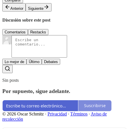
Compartir
Anterior
Siguiente
Discusión sobre este post
Comentarios
Restacks
Lo mejor de
Último
Debates
Sin posts
Por supuesto, sigue adelante.
Suscribirse
© 2026 Oscar Schmitz
·
Privacidad
∙
Términos
∙
Aviso de
recolección