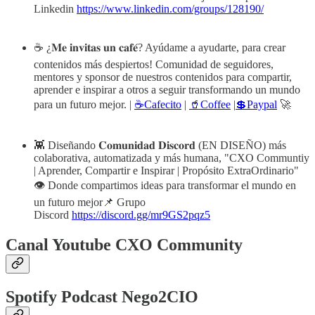
Linkedin
https://www.linkedin.com/groups/128190/
☕ ¿𝐌𝐞 𝐢𝐧𝐯𝐢𝐭𝐚𝐬 𝐮𝐧 𝐜𝐚𝐟𝐞́? Ayúdame a ayudarte, para crear
contenidos más despiertos! Comunidad de seguidores,
mentores y sponsor de nuestros contenidos para compartir,
aprender e inspirar a otros a seguir transformando un mundo
para un futuro mejor. |
☕Cafecito
|
🥤Coffee
|
💲Paypal
🚀
👾 Diseñando 𝐂𝐨𝐦𝐮𝐧𝐢𝐝𝐚𝐝 𝐃𝐢𝐬𝐜𝐨𝐫𝐝 (EN DISEÑO) más
colaborativa, automatizada y más humana, "CXO Communtiy
| Aprender, Compartir e Inspirar | Propósito ExtraOrdinario"
👁️ Donde compartimos ideas para transformar el mundo en
un futuro mejor📌 Grupo
Discord
https://discord.gg/mr9GS2pqz5
Canal Youtube CXO Community
Spotify Podcast Nego2CIO