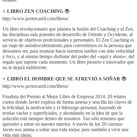
⭐
LIBRO ZEN COACHING
📚
http://www.javiercarril.com/libros/
Un libro revolucionario que plantea la fusión del Coaching y el Zen,
las disciplinas más potentes de desarrollo de Oriente y Occidente, al
servicio de objetivos profesionales y personales. El Zen Coaching es
un viaje de autodescubrimiento para convertirnos en la persona que
deseamos ser, para avanzar hacia nuestros sueños con más velocidad
y foco, y al mismo tiempo disfrutar del poder del «aquí y ahora», del
regalo que supone cada momento. Un libro pionero e innovador que
no te dejará indiferente.
⭐
LIBRO EL HOMBRE QUE SE ATREVIÓ A SOÑAR
📚
http://www.javiercarril.com/libros/
Finalista del Premio al Mejor Libro de Empresa 2014. 20 relatos
cortos donde Javier explora de forma amena y sencilla las claves de
la felicidad, la motivación y el liderazgo personal, huyendo de
teorías vacías y superficiales, y ahondando en la idea de que la
solución está siempre dentro de nosotros. Tan sólo tenemos que
aprender a mirar en nuestro interior. A través de los 20 cuentos
Javier nos anima a soñar una vida mejor, pero también a vivir una
vida más plena.