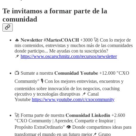
Te invitamos a formar parte de la
comunidad
🔥 𝐍𝐞𝐰𝐬𝐥𝐞𝐭𝐭𝐞𝐫 #𝐌𝐚𝐫𝐭𝐞𝐬𝐂𝐎𝐀𝐂𝐇 +3000 🚀 Con lo mejor de
mis contenidos, entrevistas y muchos más de las comunidades
donde participo... Me ayudas con tu suscripción?
📌
https://www.oscarschmitz.com/recursos/newsletter
📺 Sumate a nuestra 𝐂𝐨𝐦𝐮𝐧𝐢𝐝𝐚𝐝 𝐘𝐨𝐮𝐭𝐮𝐛𝐞 +12.000 "CXO
Communtiy" 🎙️ Con los mejores entrevistas, encuentros y
contenidos sobre innovación de los negocios, coaching
ejecutivo y tecnologías disruptivas 📌 Canal
Youtube
https://www.youtube.com/c/cxocommunity
🚀 Forma parte de nuestra 𝐂𝐨𝐦𝐮𝐧𝐢𝐝𝐚𝐝 𝐋𝐢𝐧𝐤𝐞𝐝𝐢𝐧 +2.600
"CXO Communtiy | Aprender, Compartir e Inspirar |
Propósito ExtraOrdinario" 👁️ Donde compartimos ideas para
transformar el mundo en un futuro mejor📌 Grupo