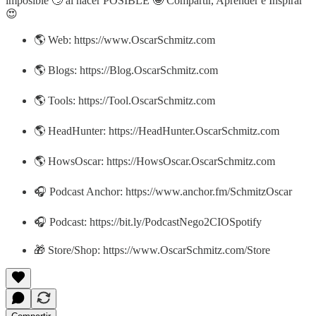
imposible 🙄 al hacer POSIBLE 🤩 Compartir, Aprender e Inspirar
😍
🌎 Web: https://www.OscarSchmitz.com
🌎 Blogs: https://Blog.OscarSchmitz.com
🌎 Tools: https://Tool.OscarSchmitz.com
🌎 HeadHunter: https://HeadHunter.OscarSchmitz.com
🌎 HowsOscar: https://HowsOscar.OscarSchmitz.com
🎧 Podcast Anchor: https://www.anchor.fm/SchmitzOscar
🎧 Podcast: https://bit.ly/PodcastNego2CIOSpotify
🎁 Store/Shop: https://www.OscarSchmitz.com/Store