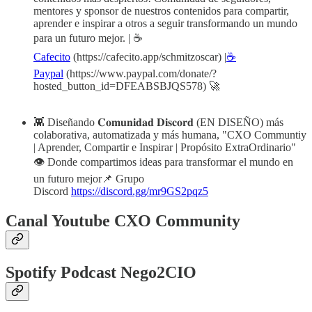
mentores y sponsor de nuestros contenidos para compartir,
aprender e inspirar a otros a seguir transformando un mundo
para un futuro mejor. | ☕
Cafecito
(https://cafecito.app/schmitzoscar) |
☕
Paypal
(https://www.paypal.com/donate/?
hosted_button_id=DFEABSBJQS578) 🚀
👾 Diseñando 𝐂𝐨𝐦𝐮𝐧𝐢𝐝𝐚𝐝 𝐃𝐢𝐬𝐜𝐨𝐫𝐝 (EN DISEÑO) más
colaborativa, automatizada y más humana, "CXO Communtiy
| Aprender, Compartir e Inspirar | Propósito ExtraOrdinario"
👁️ Donde compartimos ideas para transformar el mundo en
un futuro mejor📌 Grupo
Discord
https://discord.gg/mr9GS2pqz5
Canal Youtube CXO Community
Spotify Podcast Nego2CIO