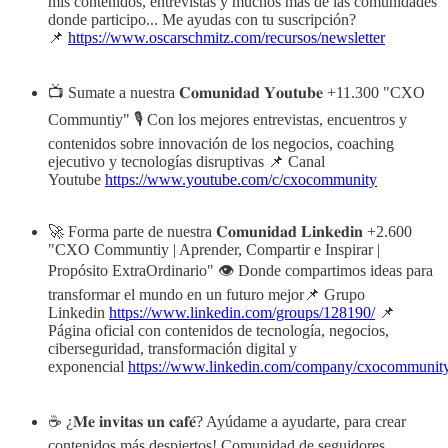
mis contenidos, entrevistas y muchos más de las comunidades
donde participo... Me ayudas con tu suscripción?
📌
https://www.oscarschmitz.com/recursos/newsletter
📺 Sumate a nuestra 𝐂𝐨𝐦𝐮𝐧𝐢𝐝𝐚𝐝 𝐘𝐨𝐮𝐭𝐮𝐛𝐞 +11.300 "CXO
Communtiy" 🎙️ Con los mejores entrevistas, encuentros y
contenidos sobre innovación de los negocios, coaching
ejecutivo y tecnologías disruptivas 📌 Canal
Youtube
https://www.youtube.com/c/cxocommunity
🚀 Forma parte de nuestra 𝐂𝐨𝐦𝐮𝐧𝐢𝐝𝐚𝐝 𝐋𝐢𝐧𝐤𝐞𝐝𝐢𝐧 +2.600
"CXO Communtiy | Aprender, Compartir e Inspirar |
Propósito ExtraOrdinario" 👁️ Donde compartimos ideas para
transformar el mundo en un futuro mejor📌 Grupo
Linkedin
https://www.linkedin.com/groups/128190/
📌
Página oficial con contenidos de tecnología, negocios,
ciberseguridad, transformación digital y
exponencial
https://www.linkedin.com/company/cxocommunity
☕ ¿𝐌𝐞 𝐢𝐧𝐯𝐢𝐭𝐚𝐬 𝐮𝐧 𝐜𝐚𝐟𝐞́? Ayúdame a ayudarte, para crear
contenidos más despiertos! Comunidad de seguidores,