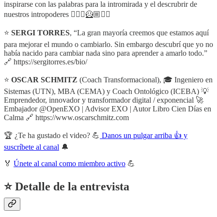
inspirarse con las palabras para la intromirada y el descrubrir de
nuestros intropoderes 🦸🏻‍♀️🦸🏼🦸‍♂️
⭐
SERGI TORRES
, “La gran mayoría creemos que estamos aquí
para mejorar el mundo o cambiarlo. Sin embargo descubrí que yo no
había nacido para cambiar nada sino para aprender a amarlo todo.”
🔗 https://sergitorres.es/bio/
⭐
OSCAR SCHMITZ
(Coach Transformacional), 🎓 Ingeniero en
Sistemas (UTN), MBA (CEMA) y Coach Ontológico (ICEBA) 💡
Emprendedor, innovador y transformador digital / exponencial 🚀
Embajador @OpenEXO | Advisor EXO | Autor Libro Cien Días en
Calma 🔗 https://www.oscarschmitz.com
🏆 ¿Te ha gustado el video? 💪
Danos un pulgar arriba 👍 y
suscríbete al canal
🔔
🏅
Únete al canal como miembro activo
💪
⭐ Detalle de la entrevista