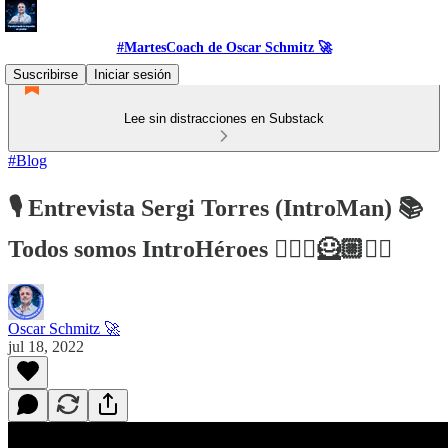
#MartesCoach de Oscar Schmitz 🚀
Suscribirse
Iniciar sesión
Lee sin distracciones en Substack
#Blog
🎙️ Entrevista Sergi Torres (IntroMan) 📚
Todos somos IntroHéroes 🦸🏻‍♀️🦸🏼🦸‍♂️
Oscar Schmitz 🚀
jul 18, 2022