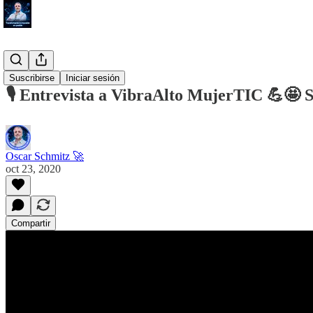
#Blog
Suscribirse
Iniciar sesión
🎙️ Entrevista a VibraAlto MujerTIC 💪🤩 S
Oscar Schmitz 🚀
oct 23, 2020
Compartir