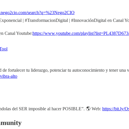
w.nego2cio.com/search?q=%23Nego2CIO
xponencial | #TransformacionDigital | #InnovaciónDigital en Canal Y
 en Canal Youtube:
https://www.youtube.com/playlist?list=PL4387D6
aTool
e fortalecer tu liderazgo, potenciar tu autoconocimiento y tener una vi
vibra-alto
irándolas del SER imposible al hacer POSIBLE”. 🌎 Web:
https://bit.ly
mmunity