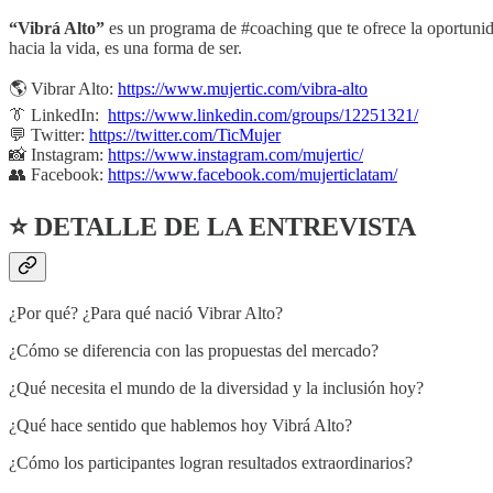
“Vibrá Alto”
es un programa de #coaching que te ofrece la oportunidad
hacia la vida, es una forma de ser.
🌎 Vibrar Alto:
https://www.mujertic.com/vibra-alto
👔 LinkedIn:
https://www.linkedin.com/groups/12251321/
💬 Twitter:
https://twitter.com/TicMujer
📸 Instagram:
https://www.instagram.com/mujertic/
👥 Facebook:
https://www.facebook.com/mujerticlatam/
⭐ DETALLE DE LA ENTREVISTA
¿Por qué? ¿Para qué nació Vibrar Alto?
¿Cómo se diferencia con las propuestas del mercado?
¿Qué necesita el mundo de la diversidad y la inclusión hoy?
¿Qué hace sentido que hablemos hoy Vibrá Alto?
¿Cómo los participantes logran resultados extraordinarios?