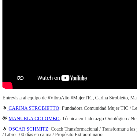
Entrevista al equipo de #VibraAlto #MujerTIC, Carina Strobietto, Ma
🌟
CARINA STROBIETTO
: Fundadora Comunidad Mujer TIC / L
🌟
MANUELA COLOMBO
: Técnica en Liderazgo Ontológico / N
🌟
OSCAR SCHMITZ
: Coach Transformacional / Transformar a 
/ Libro 100 días en calma / Propósito Extraordinario