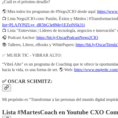
¿Cuál es el próximo desafío?
🌎 Mira todos los programas de #Nego2CIO desde aquí:
https://ww
📺 Lista Nego2CIO.com: Pasión, Éxitos y Miedos | #TransformacionE
list=PLAJYPlZLye_dR5bG3e8Mej1EZeiNSk31i
📺 Lista "Entrevistas | Líderes de tecnología, negocios e innovación"
🎧 Podcast Anchor:
https://bit.ly/OscarPodcastNego2CIO
📚 Talleres, Libros, eBooks y WhitePapers:
https://bit.ly/OscarTiend
✅ MUJER TIC - VIBRAR ALTO:
“Vibrá Alto” es un programa de Coaching que te ofrece la oportunidad d
hacia la vida, es una forma de ser. 🌎 Web:
https://www.mujertic.com/
✅ OSCAR SCHMITZ:
Mi propósito es “Transformar a las personas del mundo digital insp
Lista #MartesCoach en Youtube CXO Co