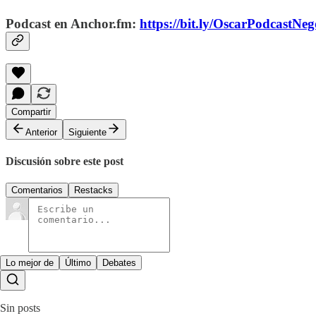
Podcast en Anchor.fm:
https://bit.ly/OscarPodcastN
Compartir
Anterior
Siguiente
Discusión sobre este post
Comentarios
Restacks
Lo mejor de
Último
Debates
Sin posts