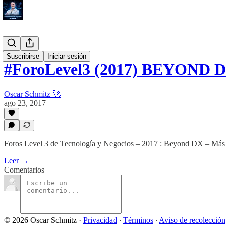
#Blog
Suscribirse
Iniciar sesión
#ForoLevel3 (2017) BEYOND D
Oscar Schmitz 🚀
ago 23, 2017
Foros Level 3 de Tecnología y Negocios – 2017 : Beyond DX – Más a
Leer →
Comentarios
© 2026 Oscar Schmitz
·
Privacidad
∙
Términos
∙
Aviso de recolección