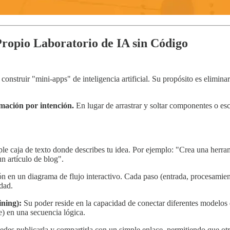
Propio Laboratorio de IA sin Código
nstruir "mini-apps" de inteligencia artificial. Su propósito es eliminar
mación por intención.
En lugar de arrastrar y soltar componentes o es
ple caja de texto donde describes tu idea. Por ejemplo: "Crea una herr
n artículo de blog".
n en un diagrama de flujo interactivo. Cada paso (entrada, procesamien
idad.
ning):
Su poder reside en la capacidad de conectar diferentes modelos
 en una secuencia lógica.
uedes publicarla y compartirla con un simple enlace, permitiendo que ot