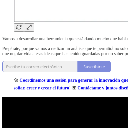
Vamos a desarrollar una herramienta que está dando mucho que hablar 
Prepárate, porque vamos a realizar un análisis que te permitirá no sol
qué no, dar vida a esas ideas que has tenido guardadas por no saber p
Suscribirse
🚀
Coordinemos una sesión para generar la innovación que
soñar, creer y crear el futuro
! 🌍
Contáctame y juntos dise