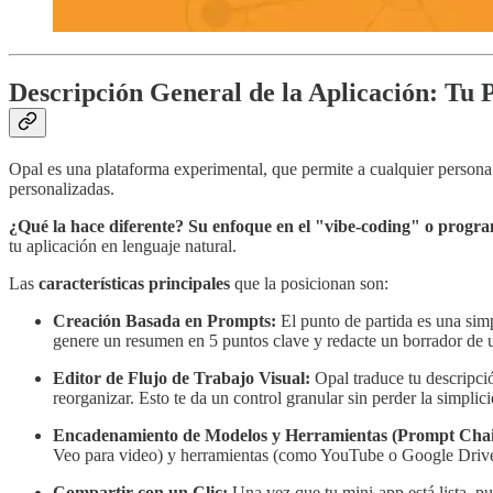
Descripción General de la Aplicación: Tu 
Opal es una plataforma experimental, que permite a cualquier persona co
personalizadas.
¿Qué la hace diferente? Su enfoque en el "vibe-coding" o progra
tu aplicación en lenguaje natural.
Las
características principales
que la posicionan son:
Creación Basada en Prompts:
El punto de partida es una sim
genere un resumen en 5 puntos clave y redacte un borrador de u
Editor de Flujo de Trabajo Visual:
Opal traduce tu descripció
reorganizar. Esto te da un control granular sin perder la simplic
Encadenamiento de Modelos y Herramientas (Prompt Chai
Veo para video) y herramientas (como YouTube o Google Drive)
Compartir con un Clic:
Una vez que tu mini-app está lista, p