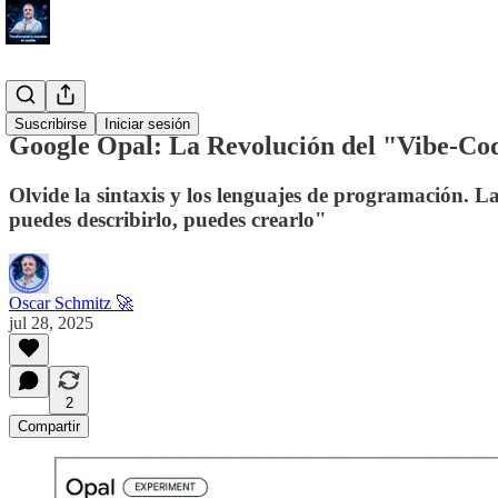
#TechHub
Suscribirse
Iniciar sesión
Google Opal: La Revolución del "Vibe-Cod
Olvide la sintaxis y los lenguajes de programación. L
puedes describirlo, puedes crearlo"
Oscar Schmitz 🚀
jul 28, 2025
2
Compartir