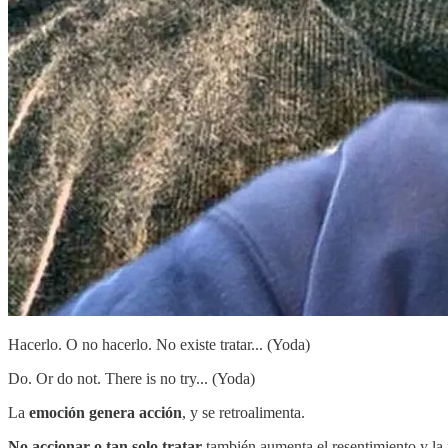
Hacerlo. O no hacerlo. No existe tratar... (Yoda)
Do. Or do not. There is no try... (Yoda)
La
emoción genera acción
, y se retroalimenta.
No accionar o tan solo tratar
también aumenta el resentimiento y la 