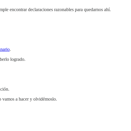
imple encontrar declaraciones razonables para quedarnos ahí.
inario
.
berlo logrado.
ción.
o vamos a hacer y olvidémoslo.