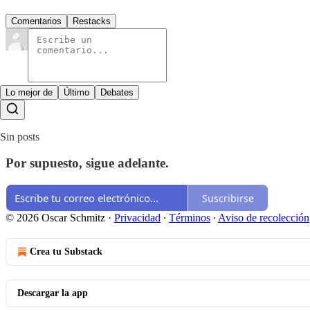
Comentarios
Restacks
Lo mejor de
Último
Debates
Sin posts
Por supuesto, sigue adelante.
Suscribirse
© 2026 Oscar Schmitz
·
Privacidad
∙
Términos
∙
Aviso de recolección
Crea tu Substack
Descargar la app