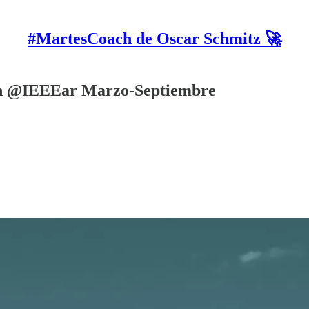
#MartesCoach de Oscar Schmitz 🚀
on @IEEEar Marzo-Septiembre