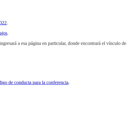
022
.
ajos
.
 ingresará a esa página en particular, donde encontrará el vínculo de
digo de conducta para la conferencia
.