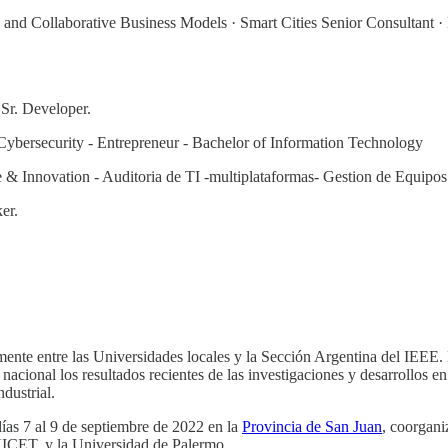
nd Collaborative Business Models · Smart Cities Senior Consultant · Mu
.
Sr. Developer.
 Cybersecurity - Entrepreneur - Bachelor of Information Technology
ce & Innovation - Auditoria de TI -multiplataformas- Gestion de Equipos
ker.
ente entre las Universidades locales y la Sección Argentina del IEEE. E
cional los resultados recientes de las investigaciones y desarrollos en t
ndustrial.
 días 7 al 9 de septiembre de 2022 en la
Provincia de San Juan
, coorgani
ICET, y la Universidad de Palermo.