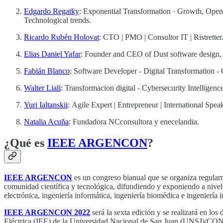
Edgardo Regatky
: Exponential Transformation · Growth, Open a
Technological trends.
Ricardo Rubén Holovat
: CTO | PMO | Consultor IT | Ristretter
Elias Daniel Yafar
: Founder and CEO of Dust software design, 
Fabián Blanco
: Software Developer - Digital Transformation -
Walter Liali
: Transformacion digital - Cybersecurity Intelligen
Yuri Ialtanskii
: Agile Expert | Entrepreneur | International Spea
Natalia Acuña
: Fundadora NCconsultora y enecelandia.
¿Qué es
IEEE ARGENCON
?
IEEE ARGENCON
es un congreso bianual que se organiza regularm
comunidad científica y tecnológica, difundiendo y exponiendo a nivel na
electrónica, ingeniería informática, ingeniería biomédica e ingeniería i
​IEEE ARGENCON 2022
será la sexta edición y se realizará en los
Eléctrica (IEE) de la Universidad Nacional de San Juan (UNSJ)/CON