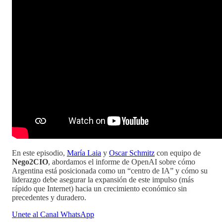
En este episodio,
María Laia
y
Oscar Schmitz
con equipo de
Nego2CIO
, abordamos el informe de OpenAI sobre cómo
Argentina está posicionada como un “centro de IA” y cómo su
liderazgo debe asegurar la expansión de este impulso (más
rápido que Internet) hacia un crecimiento económico sin
precedentes y duradero.
Unete al Canal WhatsApp