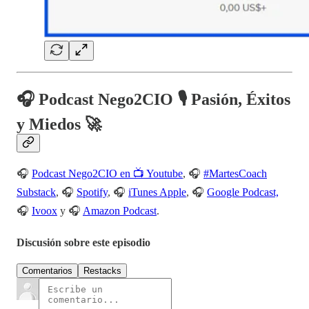
🎧 Podcast Nego2CIO 🎙️ Pasión, Éxitos
y Miedos 🚀
🎧
Podcast Nego2CIO en 📺 Youtube
, 🎧
#MartesCoach
Substack
, 🎧
Spotify
, 🎧
iTunes Apple
, 🎧
Google Podcast,
🎧
Ivoox
y 🎧
Amazon Podcast
.
Discusión sobre este episodio
Comentarios
Restacks