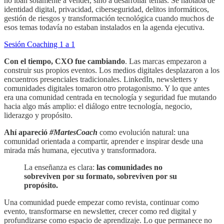
no iban solamente a vender, sino a desarrollar temas. Se hablaba de
identidad digital, privacidad, ciberseguridad, delitos informáticos,
gestión de riesgos y transformación tecnológica cuando muchos de
esos temas todavía no estaban instalados en la agenda ejecutiva.
Sesión Coaching 1 a 1
Con el tiempo, CXO fue cambiando
. Las marcas empezaron a
construir sus propios eventos. Los medios digitales desplazaron a los
encuentros presenciales tradicionales. LinkedIn, newsletters y
comunidades digitales tomaron otro protagonismo. Y lo que antes
era una comunidad centrada en tecnología y seguridad fue mutando
hacia algo más amplio: el diálogo entre tecnología, negocio,
liderazgo y propósito.
Ahí apareció
#MartesCoach
como evolución natural: una
comunidad orientada a compartir, aprender e inspirar desde una
mirada más humana, ejecutiva y transformadora.
La enseñanza es clara:
las comunidades no
sobreviven por su formato, sobreviven por su
propósito.
Una comunidad puede empezar como revista, continuar como
evento, transformarse en newsletter, crecer como red digital y
profundizarse como espacio de aprendizaje. Lo que permanece no