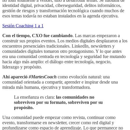
no iban solamente a vender, sino a desarrollar temas. Se hablaba de
identidad digital, privacidad, ciberseguridad, delitos informáticos,
gestión de riesgos y transformación tecnológica cuando muchos de
esos temas todavía no estaban instalados en la agenda ejecutiva.
Sesión Coaching 1 a 1
Con el tiempo, CXO fue cambiando
. Las marcas empezaron a
construir sus propios eventos. Los medios digitales desplazaron a los
encuentros presenciales tradicionales. LinkedIn, newsletters y
comunidades digitales tomaron otro protagonismo. Y lo que antes
era una comunidad centrada en tecnología y seguridad fue mutando
hacia algo más amplio: el diálogo entre tecnología, negocio,
liderazgo y propósito.
Ahí apareció
#MartesCoach
como evolución natural: una
comunidad orientada a compartir, aprender e inspirar desde una
mirada más humana, ejecutiva y transformadora.
La enseñanza es clara:
las comunidades no
sobreviven por su formato, sobreviven por su
propósito.
Una comunidad puede empezar como revista, continuar como
evento, transformarse en newsletter, crecer como red digital y
profundizarse como espacio de aprendizaje. Lo que permanece no