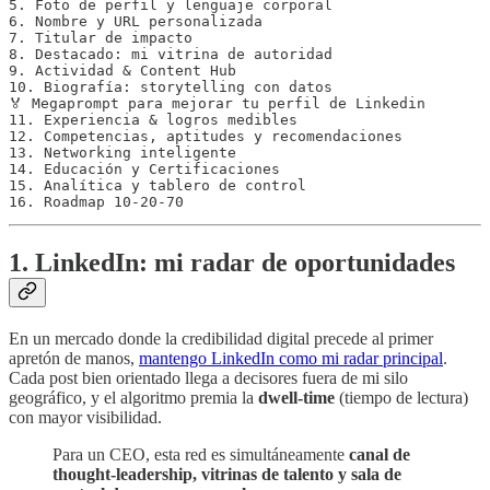
5. Foto de perfil y lenguaje corporal

6. Nombre y URL personalizada

7. Titular de impacto

8. Destacado: mi vitrina de autoridad

9. Actividad & Content Hub

10. Biografía: storytelling con datos

🏅 Megaprompt para mejorar tu perfil de Linkedin

11. Experiencia & logros medibles

12. Competencias, aptitudes y recomendaciones

13. Networking inteligente

14. Educación y Certificaciones

15. Analítica y tablero de control

16. Roadmap 10-20-70
1. LinkedIn: mi radar de oportunidades
En un mercado donde la credibilidad digital precede al primer
apretón de manos,
mantengo LinkedIn como mi radar principal
.
Cada post bien orientado llega a decisores fuera de mi silo
geográfico, y el algoritmo premia la
dwell-time
(tiempo de lectura)
con mayor visibilidad.
Para un CEO, esta red es simultáneamente
canal de
thought-leadership, vitrinas de talento y sala de