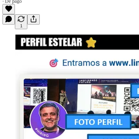
∙ De pago
1