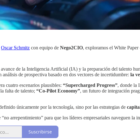
y
Oscar Schmitz
con equipo de
Nego2CIO
, exploramos el White Pape
l avance de la Inteligencia Artificial (IA) y la preparación del talento
un análisis de prospectiva basado en dos vectores de incertidumbre:
la v
era cuatro escenarios plausibles:
“Supercharged Progress”
, donde la 
la falta de talento;
“Co-Pilot Economy”
, un futuro de integración pr
 definido únicamente por la tecnología, sino por las estrategias de
capit
e “no arrepentimiento” para que los líderes empresariales naveguen la 
Suscribirse