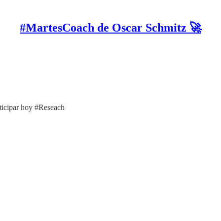
#MartesCoach de Oscar Schmitz 🚀
ticipar hoy #Reseach