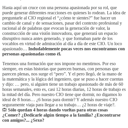
Hasta aquí un cruce con una persona apasionada por su rol, que
puede generar diferentes reacciones en quienes lo rodean. La idea de
preguntarle al CIO regional el “¿cómo te sientes?” fue hacer un
cambio de canal y de sensaciones, pasar del contexto profesional y
racional al de palabras que evocan la generación de valor, la
construcción de una visión innovadora, que generará un espacio
disruptivo nunca antes generado, y que formaban parte de los
vocablos en virtud de admiración al día a día de este CIO. Un loco
apasionado…
Indudablemente pocas veces nos encontramos con
personas apasionadas como él.
Tenemos una formación que nos impone no mentirnos. Por eso
siempre, en estas historias que parecen buenas, con personas que
parecen plenas, nos surge el “pero”. Y el pero llegó, de la mano de
la matemática y la lógica del ingeniero, que se puso a hacer cuentas
y dijo: … pero, si alguien tiene un trabajo apasionado de más de 60
horas semanales, esto es, casi 12 horas diarias, 12 horas de trabajo es
la mitad del día. Pero nuestro CIO tiene que dormir, no digamos lo
ideal de 8 horas… ¿6 horas para dormir? Y además nuestro CIO
seguramente viaja para llegar a su trabajo… ¿2 horas de viaje?.
🙉
Sólo quedan 4 horas dando vueltas para otras cosas
¿Comer? ¿Dedicarle algún tiempo a la familia? ¿Encontrarse
con amigos?... ¿Sexo?