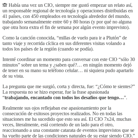
🙈 Había una vez un CIO, siempre me gustó empezar un relato así,
un responsable regional de tecnología y operaciones distribuidas en
41 países, con 450 empleados en tecnología alrededor del mundo,
trabajando semanalmente entre 60 y 80 horas (y por qué no alguna
que otra hora extra el fin de semana por algún evento imprevisto).
Como la canción conocida, “millas de vuelo para ir a Plutón” de
tanto viaje y recorrida cíclica en sus diferentes visitas volando a
todos los países de la región (cuando se podía).
Intenté coordinar un momento para conversar con este CIO “sólo 30
minutos” sobre un tema y ¿saben qué?… en ningún momento dejó
de tener en su mano su teléfono celular… ni siquiera pudo apartarlo
de su vista.
La pregunta que me surgió, corta y directa, fue: “¿Cómo te sientes?”
La respuesta no se hizo esperar, fue la frase apasionada
“
trabajando, encantado con todos los desafíos que tengo…
”.
Realmente sus ojos reflejaban ese apasionamiento por la
consecución de exitosos proyectos realizados. No en todas las
situaciones me ha sucedido que esto sea así. El CIO 7x24, muchas
veces, literalmente, está corriendo de un lado para el otro,
reaccionando a una constante catarata de eventos imprevistos que se
ha vuelto parte de las condiciones naturales de su estar siendo CIO.”