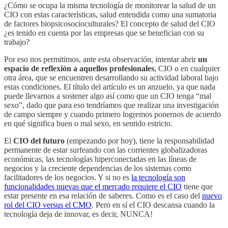
¿Cómo se ocupa la misma tecnología de monitorear la salud de un
CIO con estas características, salud entendida como una sumatoria
de factores biopsicosocioculturales? El concepto de salud del CIO
¿es tenido en cuenta por las empresas que se benefician con su
trabajo?
Por eso nos permitimos, ante esta observación, intentar abrir
un
espacio de reflexión a aquellos profesionales
, CIO o en cualquier
otra área, que se encuentren desarrollando su actividad laboral bajo
estas condiciones. El título del artículo es un anzuelo, ya que nada
puede llevarnos a sostener algo así como que un CIO tenga “mal
sexo”, dado que para eso tendríamos que realizar una investigación
de campo siempre y cuando primero logremos ponernos de acuerdo
en qué significa buen o mal sexo, en sentido estricto.
El
CIO del futuro
(empezando por hoy), tiene la responsabilidad
permanente de estar surfeando con las corrientes globalizadoras
económicas, las tecnologías hiperconectadas en las líneas de
negocios y la creciente dependencias de los sistemas como
facilitadores de los negocios. Y si no es
la tecnología son
funcionalidades nuevas que el mercado requiere el CIO
tiene que
estar presente en esa relación de saberes. Como es el caso del
nuevo
rol del CIO versus el CMO
. Pero en sí el CIO descansa cuando la
tecnología deja de innovar, es decir, NUNCA!