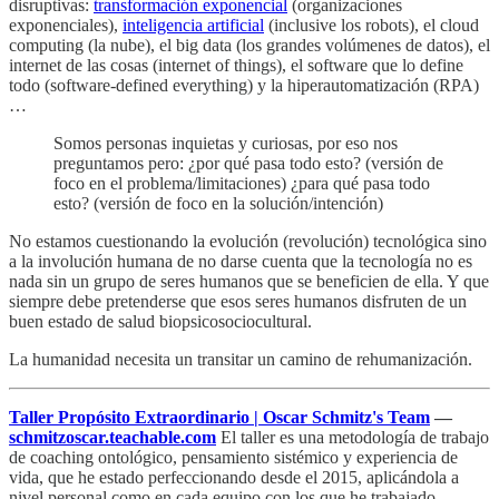
disruptivas:
transformación exponencial
(organizaciones
exponenciales),
inteligencia artificial
(inclusive los robots), el cloud
computing (la nube), el big data (los grandes volúmenes de datos), el
internet de las cosas (internet of things), el software que lo define
todo (software-defined everything) y la hiperautomatización (RPA)
…
Somos personas inquietas y curiosas, por eso nos
preguntamos pero: ¿por qué pasa todo esto? (versión de
foco en el problema/limitaciones) ¿para qué pasa todo
esto? (versión de foco en la solución/intención)
No estamos cuestionando la evolución (revolución) tecnológica sino
a la involución humana de no darse cuenta que la tecnología no es
nada sin un grupo de seres humanos que se beneficien de ella. Y que
siempre debe pretenderse que esos seres humanos disfruten de un
buen estado de salud biopsicosociocultural.
La humanidad necesita un transitar un camino de rehumanización.
Taller Propósito Extraordinario | Oscar Schmitz's Team
—
schmitzoscar.teachable.com
El taller es una metodología de trabajo
de coaching ontológico, pensamiento sistémico y experiencia de
vida, que he estado perfeccionando desde el 2015, aplicándola a
nivel personal como en cada equipo con los que he trabajado.