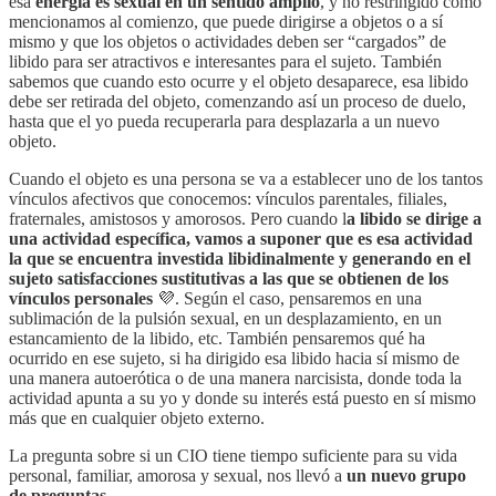
esa
energía es sexual en un sentido amplio
, y no restringido como
mencionamos al comienzo, que puede dirigirse a objetos o a sí
mismo y que los objetos o actividades deben ser “cargados” de
libido para ser atractivos e interesantes para el sujeto. También
sabemos que cuando esto ocurre y el objeto desaparece, esa libido
debe ser retirada del objeto, comenzando así un proceso de duelo,
hasta que el yo pueda recuperarla para desplazarla a un nuevo
objeto.
Cuando el objeto es una persona se va a establecer uno de los tantos
vínculos afectivos que conocemos: vínculos parentales, filiales,
fraternales, amistosos y amorosos. Pero cuando l
a libido se dirige a
una actividad específica, vamos a suponer que es esa actividad
la que se encuentra investida libidinalmente y generando en el
sujeto satisfacciones sustitutivas a las que se obtienen de los
vínculos personales
💜. Según el caso, pensaremos en una
sublimación de la pulsión sexual, en un desplazamiento, en un
estancamiento de la libido, etc. También pensaremos qué ha
ocurrido en ese sujeto, si ha dirigido esa libido hacia sí mismo de
una manera autoerótica o de una manera narcisista, donde toda la
actividad apunta a su yo y donde su interés está puesto en sí mismo
más que en cualquier objeto externo.
La pregunta sobre si un CIO tiene tiempo suficiente para su vida
personal, familiar, amorosa y sexual, nos llevó a
un nuevo grupo
de preguntas
.