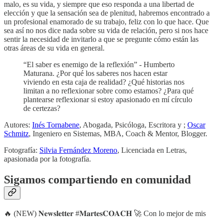
malo, es su vida, y siempre que eso responda a una libertad de
elección y que la sensación sea de plenitud, habremos encontrado a
un profesional enamorado de su trabajo, feliz con lo que hace. Que
sea así no nos dice nada sobre su vida de relación, pero si nos hace
sentir la necesidad de invitarlo a que se pregunte cómo están las
otras áreas de su vida en general.
“El saber es enemigo de la reflexión” - Humberto
Maturana. ¿Por qué los saberes nos hacen estar
viviendo en esta caja de realidad? ¿Qué historias nos
limitan a no reflexionar sobre como estamos? ¿Para qué
plantearse reflexionar si estoy apasionado en mí círculo
de certezas?
Autores:
Inés Tornabene
, Abogada, Psicóloga, Escritora y ;
Oscar
Schmitz
, Ingeniero en Sistemas, MBA, Coach & Mentor, Blogger.
Fotografía:
Silvia Fernández Moreno
, Licenciada en Letras,
apasionada por la fotografía.
Sigamos compartiendo en comunidad
🔥 (NEW) 𝐍𝐞𝐰𝐬𝐥𝐞𝐭𝐭𝐞𝐫 #𝐌𝐚𝐫𝐭𝐞𝐬𝐂𝐎𝐀𝐂𝐇 🚀 Con lo mejor de mis