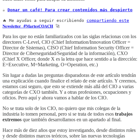
☕
Donar un café! Para crear contenidos más despierto
🔥 Me ayudas a seguir escribiendo
compartiendo este
𝐍𝐞𝐰𝐬𝐥𝐞𝐭𝐭𝐞𝐫 #𝐌𝐚𝐫𝐭𝐞𝐬𝐂𝐎𝐀𝐂𝐇
🚀
Para los que no están familiarizados con las siglas relacionas con los
directores C-Level, CIO (Chief Information/Innovation Officer =
Director de Sistemas), CISO (Chief Information Security Officer =
Director de Ciberseguridad/Seguridad de la información), CXO
(Chief X Officer, donde X es la letra que hace sentido a la dirección:
E=Executive, M=Marketing, O=Operation, etc.)
Sin lugar a dudas las preguntas disparadoras de este artículo tendrán
una explicación cuando finalice el relato de este artículo. Y creemos,
estamos casi seguro, que esto se extiende más allá del CIO a varias
categorías de CXO también. Y a otras profesiones, ocupaciones y
oficios. Pero aquí y ahora vamos a hablar de los CIO.
No se trata solo de los CIO, no quiero que mis colegas de la
industria lo tomen personal, pero si se trata de todos esos
trabajos
extremos
que también desarrollamos en un apartado al final.
Hace más de diez años que estoy investigando, desde distintos roles
y desde distintos marcos teóricos, sobre las nuevas tecnologías