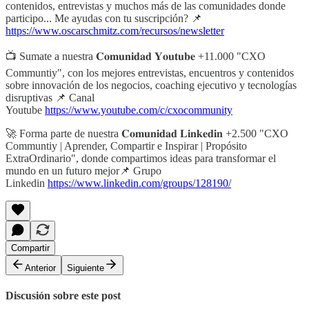
contenidos, entrevistas y muchos más de las comunidades donde
participo... Me ayudas con tu suscripción? 📌
https://www.oscarschmitz.com/recursos/newsletter
📺 Sumate a nuestra 𝐂𝐨𝐦𝐮𝐧𝐢𝐝𝐚𝐝 𝐘𝐨𝐮𝐭𝐮𝐛𝐞 +11.000 "CXO
Communtiy", con los mejores entrevistas, encuentros y contenidos
sobre innovación de los negocios, coaching ejecutivo y tecnologías
disruptivas 📌 Canal
Youtube
https://www.youtube.com/c/cxocommunity
🚀 Forma parte de nuestra 𝐂𝐨𝐦𝐮𝐧𝐢𝐝𝐚𝐝 𝐋𝐢𝐧𝐤𝐞𝐝𝐢𝐧 +2.500 "CXO
Communtiy | Aprender, Compartir e Inspirar | Propósito
ExtraOrdinario", donde compartimos ideas para transformar el
mundo en un futuro mejor📌 Grupo
Linkedin
https://www.linkedin.com/groups/128190/
Compartir
Anterior
Siguiente
Discusión sobre este post