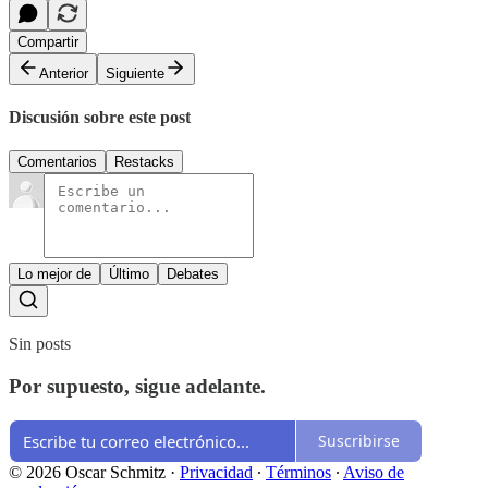
Compartir
Anterior
Siguiente
Discusión sobre este post
Comentarios
Restacks
Lo mejor de
Último
Debates
Sin posts
Por supuesto, sigue adelante.
Suscribirse
© 2026 Oscar Schmitz
·
Privacidad
∙
Términos
∙
Aviso de