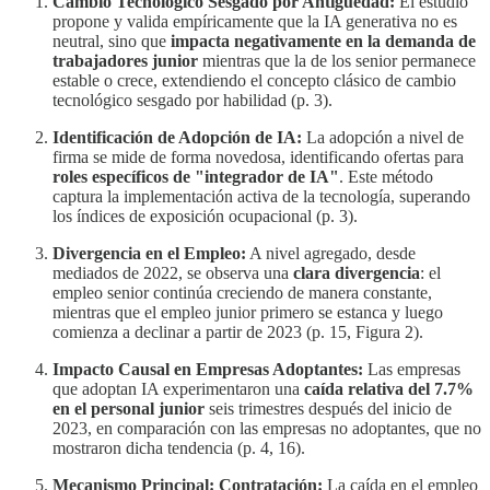
Cambio Tecnológico Sesgado por Antigüedad:
El estudio
propone y valida empíricamente que la IA generativa no es
neutral, sino que
impacta negativamente en la demanda de
trabajadores junior
mientras que la de los senior permanece
estable o crece, extendiendo el concepto clásico de cambio
tecnológico sesgado por habilidad (p. 3).
Identificación de Adopción de IA:
La adopción a nivel de
firma se mide de forma novedosa, identificando ofertas para
roles específicos de "integrador de IA"
. Este método
captura la implementación activa de la tecnología, superando
los índices de exposición ocupacional (p. 3).
Divergencia en el Empleo:
A nivel agregado, desde
mediados de 2022, se observa una
clara divergencia
: el
empleo senior continúa creciendo de manera constante,
mientras que el empleo junior primero se estanca y luego
comienza a declinar a partir de 2023 (p. 15, Figura 2).
Impacto Causal en Empresas Adoptantes:
Las empresas
que adoptan IA experimentaron una
caída relativa del 7.7%
en el personal junior
seis trimestres después del inicio de
2023, en comparación con las empresas no adoptantes, que no
mostraron dicha tendencia (p. 4, 16).
Mecanismo Principal: Contratación:
La caída en el empleo