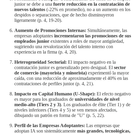
junior se debe a una
fuerte reducción en la contratación de
nuevos talentos
(-22% en promedio), no a un aumento en los
despidos o separaciones, que de hecho disminuyeron
ligeramente (p. 4, 19-20).
Aumento de Promociones Internas:
Simultáneamente, las
empresas adoptantes
incrementaron las promociones de sus
empleados junior
existentes a roles de mayor antigüedad,
sugiriendo una revalorización del talento interno con
experiencia en la firma (p. 4, 20).
Heterogeneidad Sectorial:
El impacto negativo en la
contratación junior es generalizado pero desigual. El
sector
de comercio (mayorista y minorista)
experimentó la mayor
caída, con una reducción de aproximadamente el 40% en las
contrataciones de perfiles junior (p. 4, 21).
Impacto en Capital Humano (U-Shape):
El efecto negativo
es mayor para los graduados de
universidades de nivel
medio-alto (Tiers 2 y 3)
. Los graduados de élite (Tier 1) y de
niveles inferiores (Tiers 4 y 5) se ven menos afectados,
dibujando un patrón en forma de "U" (p. 5, 22).
Perfil de las Empresas Adoptantes:
Las empresas que
adoptan IA son sistemáticamente
más grandes, tecnológicas,