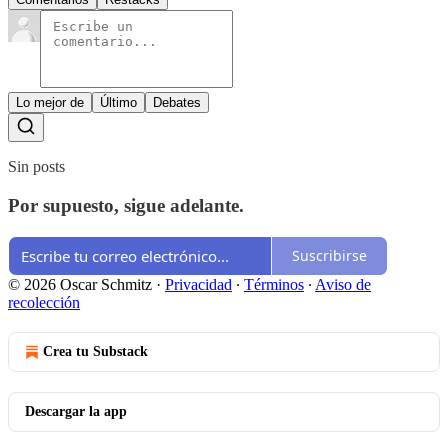
Lo mejor de
Último
Debates
Sin posts
Por supuesto, sigue adelante.
Suscribirse
© 2026 Oscar Schmitz
·
Privacidad
∙
Términos
∙
Aviso de
recolección
Crea tu Substack
Descargar la app