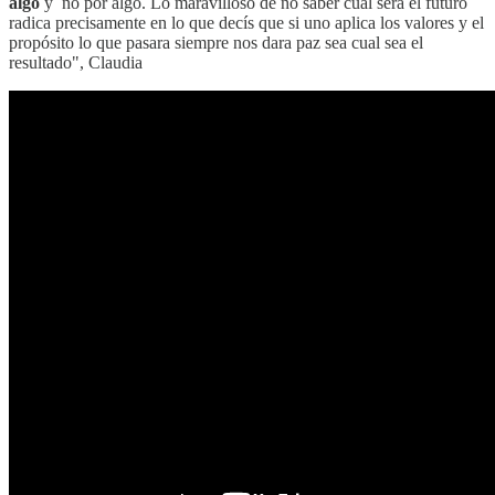
algo
y no por algo. Lo maravilloso de no saber cual será el futuro
radica precisamente en lo que decís que si uno aplica los valores y el
propósito lo que pasara siempre nos dara paz sea cual sea el
resultado", Claudia