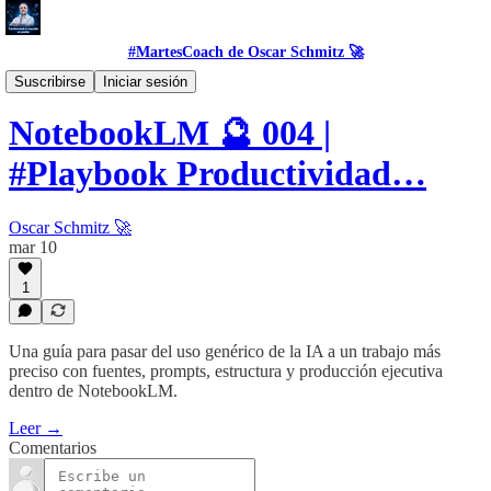
#MartesCoach de Oscar Schmitz 🚀
#Tool
Suscribirse
Iniciar sesión
NotebookLM 🔮 004 |
#Playbook Productividad…
Oscar Schmitz 🚀
mar 10
1
Una guía para pasar del uso genérico de la IA a un trabajo más
preciso con fuentes, prompts, estructura y producción ejecutiva
dentro de NotebookLM.
Leer →
Comentarios