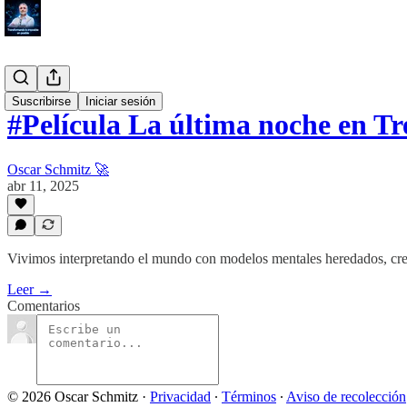
#Tool
Suscribirse
Iniciar sesión
#Película La última noche en T
Oscar Schmitz 🚀
abr 11, 2025
Vivimos interpretando el mundo con modelos mentales heredados, creye
Leer →
Comentarios
© 2026 Oscar Schmitz
·
Privacidad
∙
Términos
∙
Aviso de recolección