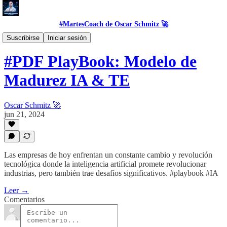
#MartesCoach de Oscar Schmitz 🚀
#Tool
Suscribirse
Iniciar sesión
#PDF PlayBook: Modelo de
Madurez IA & TE
Oscar Schmitz 🚀
jun 21, 2024
Las empresas de hoy enfrentan un constante cambio y revolución
tecnológica donde la inteligencia artificial promete revolucionar
industrias, pero también trae desafíos significativos. #playbook #IA
Leer →
Comentarios