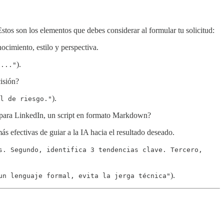
tos son los elementos que debes considerar al formular tu solicitud:
nocimiento, estilo y perspectiva.
).
a..."
isión?
).
l de riesgo."
st para LinkedIn, un script en formato Markdown?
ás efectivas de guiar a la IA hacia el resultado deseado.
s. Segundo, identifica 3 tendencias clave. Tercero,
).
un lenguaje formal, evita la jerga técnica"