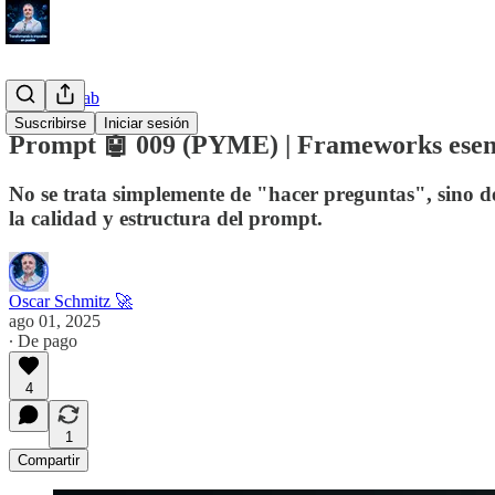
#HowToLab
Suscribirse
Iniciar sesión
Prompt 🤖 009 (PYME) | Frameworks ese
No se trata simplemente de "hacer preguntas", sino de
la calidad y estructura del prompt.
Oscar Schmitz 🚀
ago 01, 2025
∙ De pago
4
1
Compartir