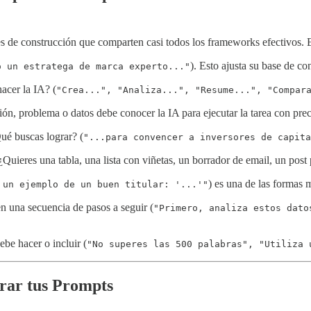
s de construcción que comparten casi todos los frameworks efectivos. Es
). Esto ajusta su base de co
o un estratega de marca experto..."
acer la IA? (
"Crea...", "Analiza...", "Resume...", "Compar
n, problema o datos debe conocer la IA para ejecutar la tarea con prec
Qué buscas lograr? (
"...para convencer a inversores de capita
 ¿Quieres una tabla, una lista con viñetas, un borrador de email, un po
) es una de las formas m
 un ejemplo de un buen titular: '...'"
en una secuencia de pasos a seguir (
"Primero, analiza estos dato
be hacer o incluir (
"No superes las 500 palabras", "Utiliza 
rar tus Prompts