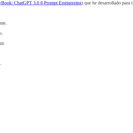
yBook: ChatGPT 3.0 β Prompt Engineering
) que he desarrollado para 
nte.
o.
ir.
.