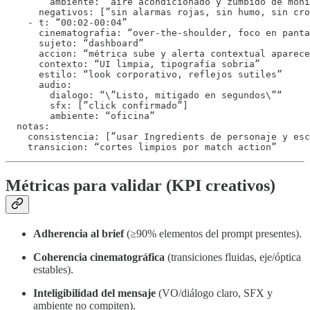
        ambiente: “aire acondicionado y zumbido de moni
      negativos: [”sin alarmas rojas, sin humo, sin cro
    - t: “00:02-00:04”

      cinematografia: “over-the-shoulder, foco en panta
      sujeto: “dashboard”

      accion: “métrica sube y alerta contextual aparece
      contexto: “UI limpia, tipografía sobria”

      estilo: “look corporativo, reflejos sutiles”

      audio:

        dialogo: “\”Listo, mitigado en segundos\”“

        sfx: [”click confirmado”]

        ambiente: “oficina”

  notas:

    consistencia: [”usar Ingredients de personaje y esc
Métricas para validar (KPI creativos)
Adherencia al brief
(≥90% elementos del prompt presentes).
Coherencia cinematográfica
(transiciones fluidas, eje/óptica
estables).
Inteligibilidad del mensaje
(VO/diálogo claro, SFX y
ambiente no compiten).