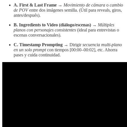
A. First & Last Frame
→
Movimiento de cámara
o
cambio
de POV
entre dos imágenes semilla. (Útil para reveals, giros,
antes/después).
B. Ingredients to Video (diálogo/escenas)
→
Múltiples
planos con personajes consistentes
(ideal para entrevistas o
escenas conversacionales).
C. Timestamp Prompting
→ Dirigir
secuencia multi-plano
en un solo prompt
con tiempos [00:00–00:02], etc. Ahorra
pases y cuida continuidad.