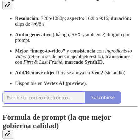
Resolución:
720p/1080p;
aspecto:
16:9 o 9:16;
duración:
clips de 4/6/8 s.
Audio generativo
(diálogo, SFX y ambiente) dirigido por
prompt.
Mejor “image-to-video”
y
consistencia
con
Ingredients to
Video
(referencias de personaje/objeto/estilo),
transiciones
con
First & Last Frame
,
marcado SynthID
.
Add/Remove object
hoy se apoya en
Veo 2
(sin audio).
Disponible en
Vertex AI (preview)
.
Suscribirse
Fórmula de prompt (la que mejor
gobierna calidad)