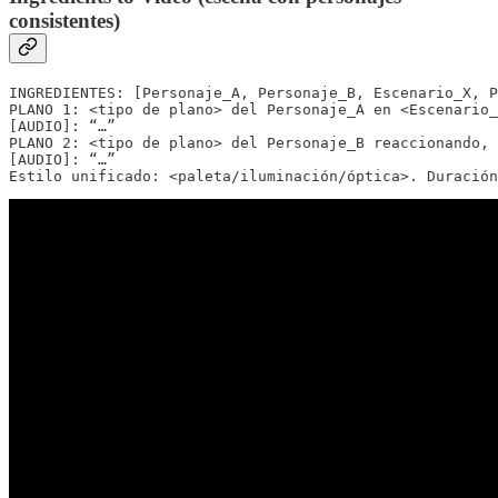
consistentes)
INGREDIENTES: [Personaje_A, Personaje_B, Escenario_X, P
PLANO 1: <tipo de plano> del Personaje_A en <Escenario_
[AUDIO]: “…”

PLANO 2: <tipo de plano> del Personaje_B reaccionando, 
[AUDIO]: “…”

Estilo unificado: <paleta/iluminación/óptica>. Duración