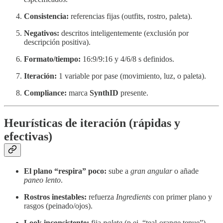
Consistencia:
referencias fijas (outfits, rostro, paleta).
Negativos:
descritos inteligentemente (exclusión por
descripción positiva).
Formato/tiempo:
16:9/9:16 y 4/6/8 s definidos.
Iteración:
1 variable por pase (movimiento, luz, o paleta).
Compliance:
marca
SynthID
presente.
Heurísticas de iteración (rápidas y
efectivas)
El plano “respira” poco:
sube a
gran angular
o añade
paneo lento
.
Rostros inestables:
refuerza
Ingredients
con primer plano y
rasgos (peinado/ojos).
Look inconsistente:
fija
paleta
(p.ej. “teal-orange tenue”),