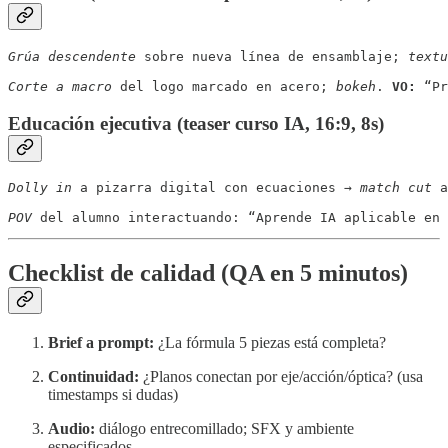
Grúa descendente
 sobre nueva línea de ensamblaje; 
textu
Corte a macro
 del logo marcado en acero; 
bokeh
. 
VO:
 “Pr
Educación ejecutiva (teaser curso IA, 16:9, 8s)
Dolly in
 a pizarra digital con ecuaciones → 
match cut
 a
POV
 del alumno interactuando: “Aprende IA aplicable en 
Checklist de calidad (QA en 5 minutos)
Brief a prompt:
¿La fórmula 5 piezas está completa?
Continuidad:
¿Planos conectan por eje/acción/óptica? (usa
timestamps si dudas)
Audio:
diálogo entrecomillado; SFX y ambiente
especificados.