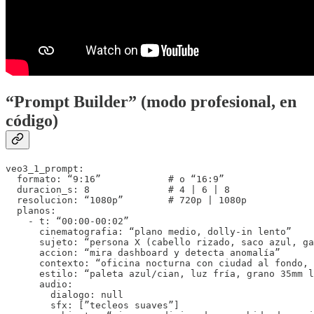
“Prompt Builder” (modo profesional, en
código)
veo3_1_prompt:

  formato: “9:16”            # o “16:9”

  duracion_s: 8              # 4 | 6 | 8

  resolucion: “1080p”        # 720p | 1080p

  planos:

    - t: “00:00-00:02”

      cinematografia: “plano medio, dolly-in lento”

      sujeto: “persona X (cabello rizado, saco azul, ga
      accion: “mira dashboard y detecta anomalía”

      contexto: “oficina nocturna con ciudad al fondo, 
      estilo: “paleta azul/cian, luz fría, grano 35mm l
      audio:

        dialogo: null

        sfx: [”tecleos suaves”]
