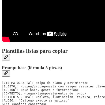
Plantillas listas para copiar
Prompt base (fórmula 5 piezas)
[CINEMATOGRAFÍA]: <tipo de plano y movimiento> 

[SUJETO]: <quién/protagonista con rasgos visuales clave
[ACCIÓN]: <qué hace, gesto o interacción> 

[CONTEXTO]: <lugar/tiempo/elementos de fondo> 

[ESTILO & CLIMA]: <paleta, iluminación, textura, refere
[AUDIO]: “Diálogo exacto si aplica.” 

SFX: <sonidos concretos> 
