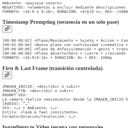
Ambiente: <paisaje sonoro>

NEGATIVOS: <elementos a excluir mediante descripciones 
Timestamp Prompting (secuencia en un solo pase)
[00:00-00:02] <Plano/Movimiento + Sujeto + Acción + Con
[00:02-00:04] <Nuevo plano con continuidad cinemática +
[00:04-00:06] <Plano de énfasis/emoción + gesto + trans
[00:06-00:08] <Plano abierto/hero + cierre + crescendo 
FORMATO: <16:9|9:16> • DURACIÓN: 8s • RES: 1080p
First & Last Frame (transición controlada)
IMAGEN_INICIO: <describir o subir>

IMAGEN_FIN: <describir o subir>

PROMPT VEO:

La cámara realiza <movimiento> desde la IMAGEN_INICIO h
[AUDIO]: “…”

SFX: <…> • Ambiente: <…>

Estilo: <look & feel consistente>

Formato/duración/resolución: <…>
Ingredients to Video (escena con personajes