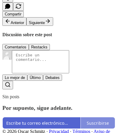
Compartir
Anterior
Siguiente
Discusión sobre este post
Comentarios
Restacks
Lo mejor de
Último
Debates
Sin posts
Por supuesto, sigue adelante.
Suscribirse
© 2026 Oscar Schmitz
·
Privacidad
∙
Términos
∙
Aviso de