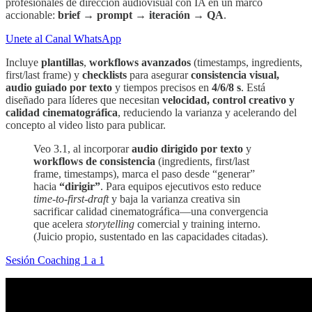
profesionales de dirección audiovisual con IA en un marco
accionable:
brief → prompt → iteración → QA
.
Unete al Canal WhatsApp
Incluye
plantillas
,
workflows avanzados
(timestamps, ingredients,
first/last frame) y
checklists
para asegurar
consistencia visual,
audio guiado por texto
y tiempos precisos en
4/6/8 s
. Está
diseñado para líderes que necesitan
velocidad, control creativo y
calidad cinematográfica
, reduciendo la varianza y acelerando del
concepto al video listo para publicar.
Veo 3.1, al incorporar
audio dirigido por texto
y
workflows de consistencia
(ingredients, first/last
frame, timestamps), marca el paso desde “generar”
hacia
“dirigir”
. Para equipos ejecutivos esto reduce
time-to-first-draft
y baja la varianza creativa sin
sacrificar calidad cinematográfica—una convergencia
que acelera
storytelling
comercial y training interno.
(Juicio propio, sustentado en las capacidades citadas).
Sesión Coaching 1 a 1