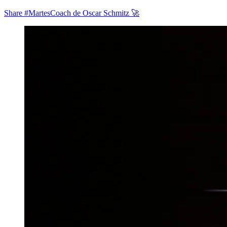
Share #MartesCoach de Oscar Schmitz 🚀