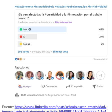
Fuente:
https://www.linkedin.com/posts/schmitzoscar_creatividad-
innovaciaejn-trabajoremoto-activity-6940991116015992833-C1e4