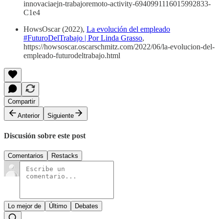
innovaciaejn-trabajoremoto-activity-6940991116015992833-
C1e4
HowsOscar (2022),
La evolución del empleado
#FuturoDelTrabajo | Por Linda Grasso
,
https://howsoscar.oscarschmitz.com/2022/06/la-evolucion-del-
empleado-futurodeltrabajo.html
Compartir
Anterior
Siguiente
Discusión sobre este post
Comentarios
Restacks
Lo mejor de
Último
Debates