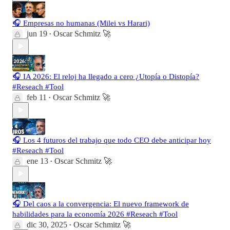
🎧 Empresas no humanas (Milei vs Harari)
jun 19
Oscar Schmitz 🚀
•
🎧 IA 2026: El reloj ha llegado a cero ¿Utopía o Distopía?
#Reseach #Tool
feb 11
Oscar Schmitz 🚀
•
🎧 Los 4 futuros del trabajo que todo CEO debe anticipar hoy
#Reseach #Tool
ene 13
Oscar Schmitz 🚀
•
🎧 Del caos a la convergencia: El nuevo framework de
habilidades para la economía 2026 #Reseach #Tool
dic 30, 2025
Oscar Schmitz 🚀
•