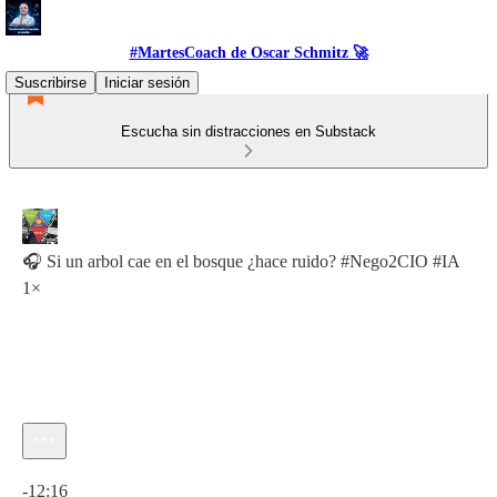
#MartesCoach de Oscar Schmitz 🚀
Suscribirse
Iniciar sesión
Escucha sin distracciones en Substack
🎧 Si un arbol cae en el bosque ¿hace ruido? #Nego2CIO #IA
1×
Hora actual: 0:00 / Tiempo total: -12:16
-12:16