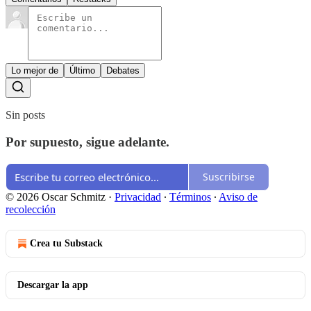
Lo mejor de
Último
Debates
Sin posts
Por supuesto, sigue adelante.
Suscribirse
© 2026 Oscar Schmitz
·
Privacidad
∙
Términos
∙
Aviso de
recolección
Crea tu Substack
Descargar la app