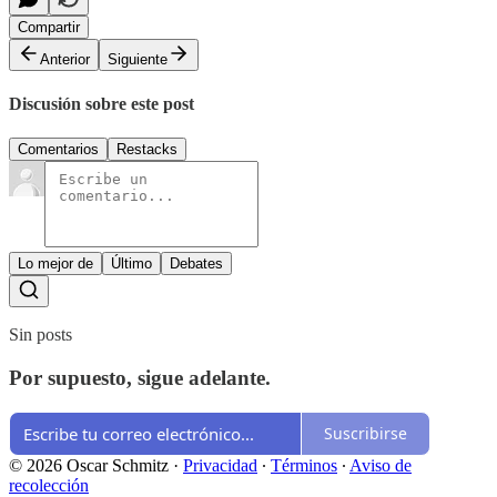
Compartir
Anterior
Siguiente
Discusión sobre este post
Comentarios
Restacks
Lo mejor de
Último
Debates
Sin posts
Por supuesto, sigue adelante.
Suscribirse
© 2026 Oscar Schmitz
·
Privacidad
∙
Términos
∙
Aviso de
recolección