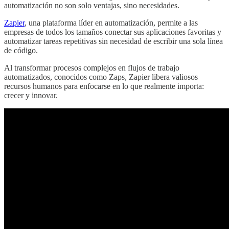
automatización no son solo ventajas, sino necesidades.
Zapier
, una plataforma líder en automatización, permite a las
empresas de todos los tamaños conectar sus aplicaciones favoritas y
automatizar tareas repetitivas sin necesidad de escribir una sola línea
de código.
Al transformar procesos complejos en flujos de trabajo
automatizados, conocidos como Zaps, Zapier libera valiosos
recursos humanos para enfocarse en lo que realmente importa:
crecer y innovar.