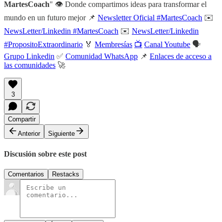
MartesCoach
" 👁️ Donde compartimos ideas para transformar el
mundo en un futuro mejor 📌
Newsletter Oficial #MartesCoach
✉️
NewsLetter/Linkedin #MartesCoach
✉️
NewsLetter/Linkedin
#PropositoExtraordinario
🏅
Membresías
📺
Canal Youtube
🗣️
Grupo Linkedin
✅
Comunidad WhatsApp
📌
Enlaces de acceso a
las comunidades
🚀
3
Compartir
Anterior
Siguiente
Discusión sobre este post
Comentarios
Restacks