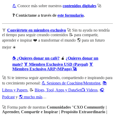
💪
Conoce más sobre nuestros
contenidos digitales
🚀
❓ Contáctame a través de
este formulario
.
🏅
Conviértete en miembro exclusivo
🚀 Sin tu ayuda no tendría
el tiempo para seguir creando contenidos 📝 para compartir,
aprender e inspirar ❤️ a transformar el mundo 🌎 para un futuro
mejor ☀️
☕ ¿Quieres donar un café?
🧉
¿Quieres donar un
mate?
🏅 Miembro Exclusivo USD (Paypal)
🏅
Miembro Exclusivo ARP (MPago) 🚀
🚀 Si te interesa seguir aprendiendo, compartiendo e inspirando para
tu crecimiento personal:
💪 Sesiones de Coaching/Mentoring
,
📚
Libros y Papers
, 📝
Blogs, Tool, Apps y DataSet
📺 Videos
,
🎧
Podcast
y
🌎 mucho más
…
🚀 Forma parte de nuestras
Comunidades
"
CXO Communtiy |
Aprender, Compartir e Inspirar | Propósito Extraordinario |