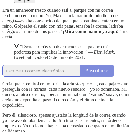
Era un amanecer fresco cuando salí al parque con mi correa
temblando en la mano. Yo, Max—un labrador dorado lleno de
energía—estaba convencido de que aquella caminata entera era mi
reino. Golpeaba el suelo con mis patas, tensaba la correa, ladraba
enérgico al ritmo de mis pasos: “
¡Mira cómo mando yo aquí!
”, me
decía.
💡 “Escuchar más y hablar menos es la palanca más
poderosa para impulsar la innovación.” —
Elon Musk
,
tweet publicado el 5 de junio de 2021.
Suscribirse
Creía que el control era mío. Cada arbusto que olía, cada pájaro que
perseguía con la mirada, cada nuevo sendero—yo lo dominaba. Mi
dueño, al otro extremo, apenas murmuraba un “vamos” suave; de mí
creía que dependía el paso, la dirección y el ritmo de toda la
expedición.
Pero él, silencioso, apenas ajustaba la longitud de la correa cuando
yo me aventuraba demasiado. Sin tirones estridentes, sin órdenes
impuestas. Yo no lo notaba; estaba demasiado ocupado en mi ilusión
de liderazgo.