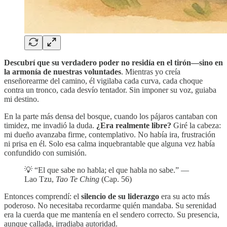
Descubrí que su verdadero poder no residía en el tirón—sino en
la armonía de nuestras voluntades
. Mientras yo creía
enseñorearme del camino, él vigilaba cada curva, cada choque
contra un tronco, cada desvío tentador. Sin imponer su voz, guiaba
mi destino.
En la parte más densa del bosque, cuando los pájaros cantaban con
timidez, me invadió la duda.
¿Era realmente libre?
Giré la cabeza:
mi dueño avanzaba firme, contemplativo. No había ira, frustración
ni prisa en él. Solo esa calma inquebrantable que alguna vez había
confundido con sumisión.
💡 “El que sabe no habla; el que habla no sabe.” —
Lao Tzu,
Tao Te Ching
(Cap. 56)
Entonces comprendí: el
silencio de su liderazgo
era su acto más
poderoso. No necesitaba recordarme quién mandaba. Su serenidad
era la cuerda que me mantenía en el sendero correcto. Su presencia,
aunque callada, irradiaba autoridad.