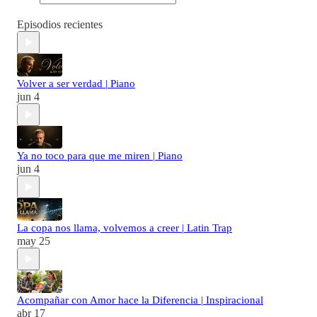
Episodios recientes
Volver a ser verdad | Piano
jun 4
Ya no toco para que me miren | Piano
jun 4
La copa nos llama, volvemos a creer | Latin Trap
may 25
Acompañar con Amor hace la Diferencia | Inspiracional
abr 17