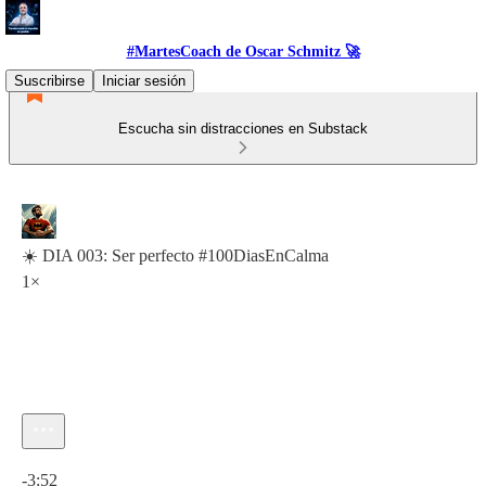
#MartesCoach de Oscar Schmitz 🚀
Suscribirse
Iniciar sesión
Escucha sin distracciones en Substack
☀️ DIA 003: Ser perfecto #100DiasEnCalma
1×
Hora actual: 0:00 / Tiempo total: -3:52
-3:52