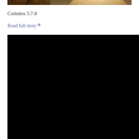
Corintios 5:7-8
Read full story