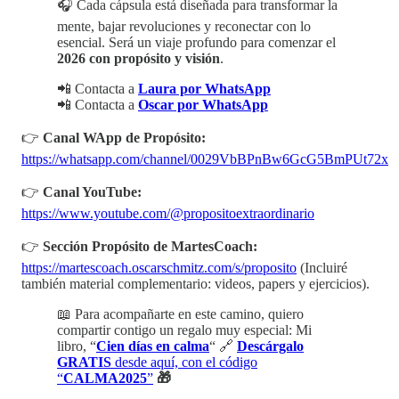
🎧 Cada cápsula está diseñada para transformar la
mente, bajar revoluciones y reconectar con lo
esencial. Será un viaje profundo para comenzar el
2026 con propósito y visión
.
📲 Contacta a
Laura por WhatsApp
📲 Contacta a
Oscar por WhatsApp
👉
Canal WApp de Propósito:
https://whatsapp.com/channel/0029VbBPnBw6GcG5BmPUt72x
👉
Canal YouTube:
https://www.youtube.com/@propositoextraordinario
👉
Sección Propósito de MartesCoach:
https://martescoach.oscarschmitz.com/s/proposito
(Incluiré
también material complementario: videos, papers y ejercicios).
📖 Para acompañarte en este camino, quiero
compartir contigo un regalo muy especial: Mi
libro, “
Cien días en calma
“ 🔗
Descárgalo
GRATIS
desde aquí, con el código
“
CALMA2025
”
🎁